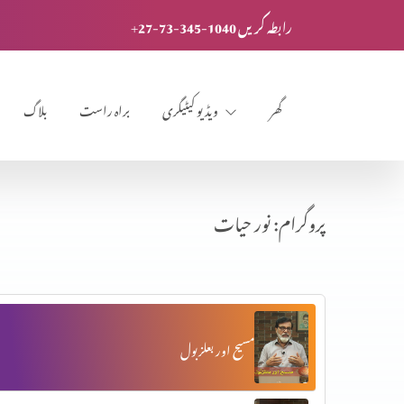
+27-73-345-1040 رابطہ کریں
گھر
ویڈیو کیٹیگری
براہ راست
بلاگ
پروگرام: نور حیات
مسیح اور بعلزبول