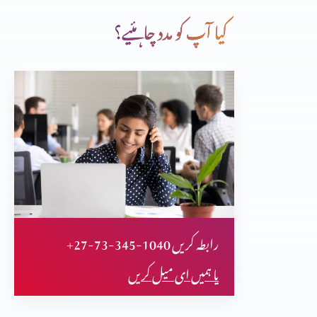
کیا آپ کو مدد چاہئیے؟
یسوع کی صورت بدل جانا
شاگردوں کا یسوع کے مسیح ہونے کا اقرار
پانچ ہزار کو کھانا کھلانا
+27-73-345-1040 رابطہ کریں
شگردوں کی تربیت
یا ہمیں ای میل کریں