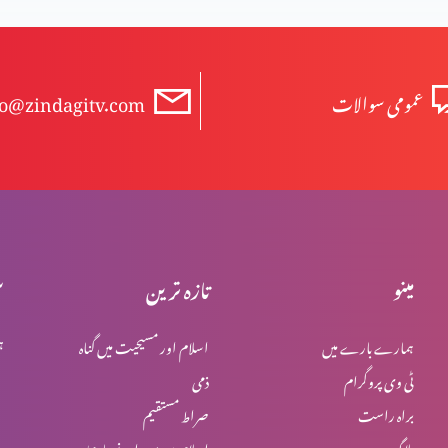
عمومی سوالات
fo@zindagitv.com
مینو
تازہ ترین
س
ہمارے بارے میں
اسلام اور مسیحیت میں گناہ
ہ
ٹی وی پروگرام
ذمی
براہ راست
صراط مستقیم
بلاگ
اسلام میں یہود اور نصاریٰ