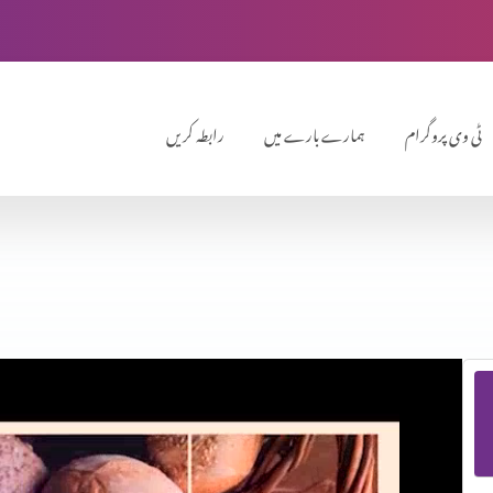
ٹی وی پروگرام
ہمارے بارے میں
رابطہ کریں