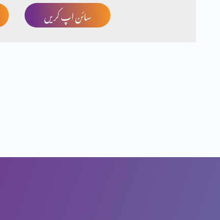
سائن اپ کریں