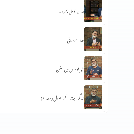
خدا پر کامل بھروسہ
دعائے ربانی
غیر قوموں میں مشن
شاگردیت کے اصول (حصہ 2)
شاگردیت کے اصول (حصہ 1)