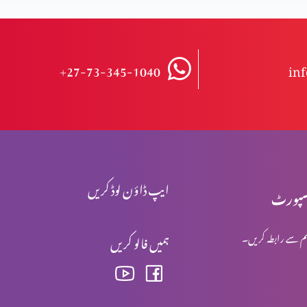
+27-73-345-1040
in
ایپ ڈاؤن لوڈ کریں
پورٹ
م سے رابطہ کریں۔
ہمیں فالو کریں