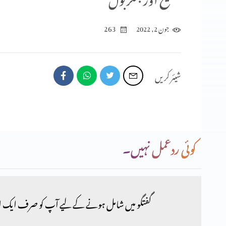
263
جون 2, 2022
شیئر کریں
کوئی ردعمل نہیں۔
گفتگو میں شامل ہونے کے لیے آپ کو صرف ایک ا