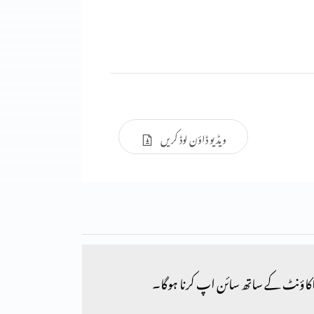
ویڈیو ڈاؤن لوڈ کریں
کاؤنٹ کے ساتھ سائن اپ کرنا ہوگا۔