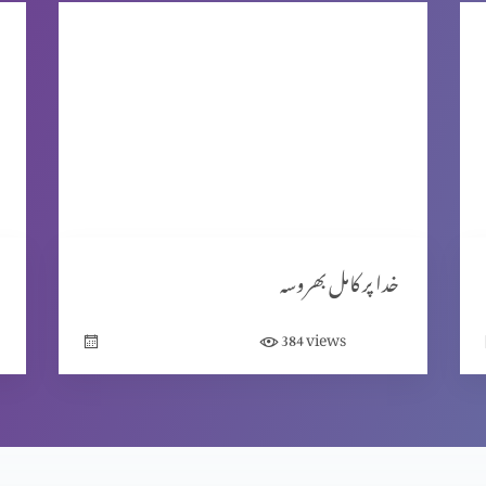
خدا پر کامل بھروسہ
views
384