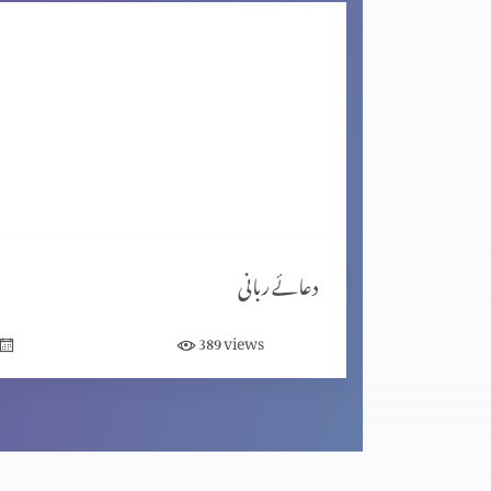
یوحنا کا شک اور مسیح کا جواب
غیر قوم والے کا ایمان
شاگردیت کا معیار (حصہ 2)
دعائے ربانی
views
389
شاگردیت کا معیار (حصہ 1)
مبارکبادیاں اور افسوس