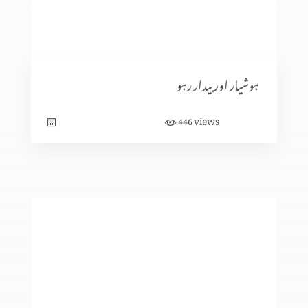
نجات بخش ایمان کے صبوت (حصہ 3)
ہوشیار اور بیدار رہو
views
446
نجات بخش ایمان کے صبوت (حصہ 2)
نجات بخش ایمان کے صبوت (حصہ 1)
یسوع دروازہ ہے