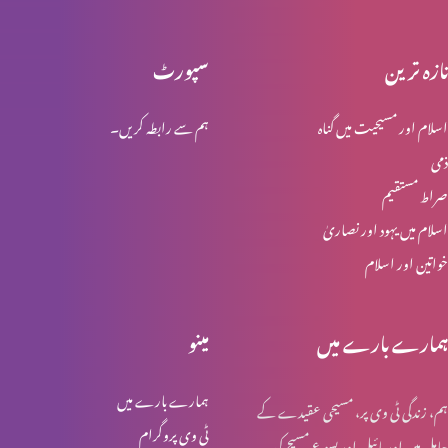
تازہ ترین
سپورٹ
یسوع رہائی بخشتا ہے
اسلام اور مسیحیت میں گناہ
ہم سے رابطہ کریں۔
ذمی
ایک دوسرے کا بوج اٹھایُں
صراط مستقیم
اسلام میں یہود اور نصاریٰ
خواتین اور اسلام
روح کی قوت پر بھروسہ کریں
ہمارے بارے میں
مینو
گناہوں کا اقرار کرنا
ہمارے بارے میں
ہم، زندگی ٹی وی پر، مسیحی عقیدے کے
ٹی وی پروگرام
حامل ہیں اور بائبل اور یسوع مسیح کی