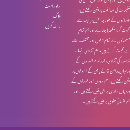
براہ راست
تعلیمات کی صداقت پر یقین رکھتے ہیں۔
مسیح میں ایمان کے وسیلے نجات
بلاگ
عیسائیوں کے طور پر، ہمیں ہر ایک سے
رابطہ کریں
محبت کرنا سکھایا جاتا ہے اور ہم تمام
جسمانی خواحیشات
مسلمانوں سے تمام فرقوں اور مختلف عقائد
سے محبت کرتے ہیں۔ ہم آزادی اظہار،
مذہب کی آزادی، اور تمام انسانوں کے
ہمیشہ آزمایش کے لیے تیار رہیں
درمیان پرامن بقائے باہمی کے اصولوں پر
یقین رکھتے ہیں۔ ہم مردوں اور عورتوں کے
درمیان برابری پر بھی یقین رکھتے ہیں، اور
خدا کی خوشنودی
ہم انسانی حقوق پر یقین رکھتے ہیں۔
مسیح میں آزادی