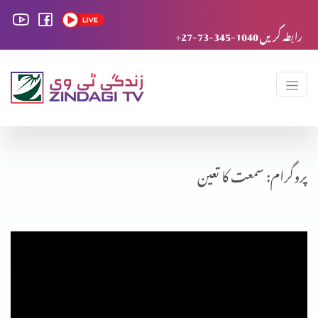
+27-73-345-1040 رابطہ کریں
پروگرام: سمعت کا تعین