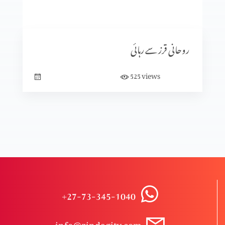
اپنی سمت یسوع کی طرف بدلو
روحانی قرز سے رہائی
یسوع زندگی کی روٹی ہے
views
525
برائی کی جڑ کیا ہے؟
کیا خدا بُرائی کی اِجازت دیتا ہے؟
+27-73-345-1040
حوصلہ شکنی سے نہ گھبرائیں
info@zindagitv.com