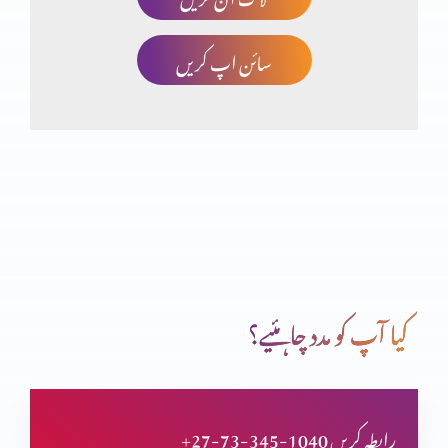
سائن اپ کریں
یسوع آسمان سے کیوں آیا
یسوع کو جاننا،اس سے محبت کرنے کے لیے (حصہ 5)
یسوع کو جاننا،اس سے محبت کرنے کے لیے (حصہ 4)
کیا آپ کو مدد چاہئیے؟
یسوع کو جاننا،اس سے محبت کرنے کے لیے (حصہ 3)
+27-73-345-1040 رابطہ کریں