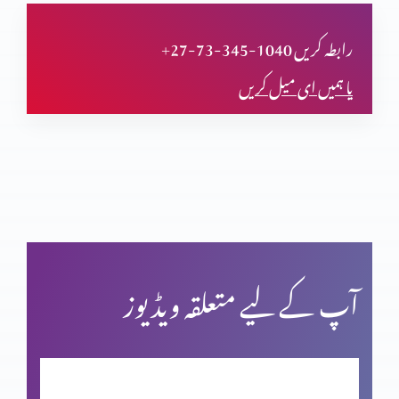
تجسم المسیح پر اعتراض
+27-73-345-1040 رابطہ کریں
یا ہمیں ای میل کریں
قیامت المسیح پر ایمان
پاک مبارک جمعہ
کرسمس اسپیشل: اسم نویسی پراعتراضات کے جوابات
آپ کے لیے متعلقہ ویڈیوز
فردوسِ مجسم