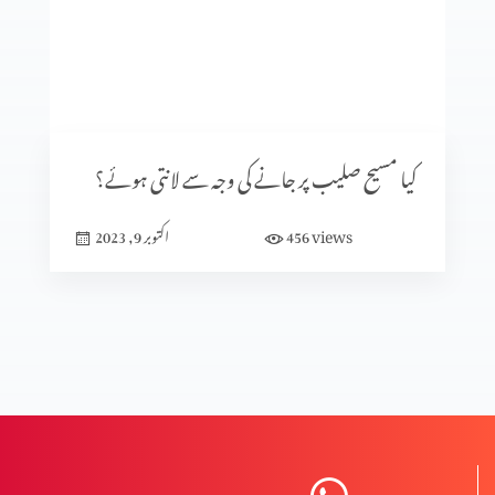
کلامِ مقدس کی صداقت ازروئے آثار قدیمہ (حصہ 1)
تعصب یا تاریخی ثبوت
کیا مسیح صلیب پر جانے کی وجہ سے لانتی ہوئے؟
views
456
اکتوبر 9, 2023
تاریخ میں پیشنگوئیوں کا کردار (حصہ 2)
تاریخ میں پیشنگوئیوں کا کردار
ردِ ابیونیت