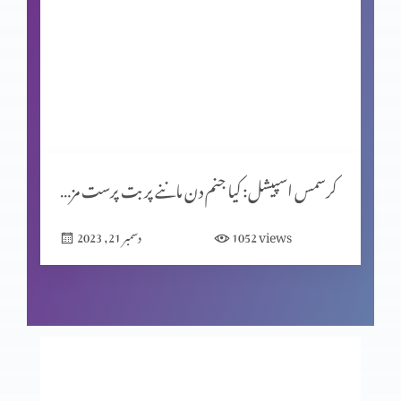
شاہِ روم طبریاس کے سکئے
روایتوں کی جانچ پرٹال کا مقصد (حصہ 2)
کرسمس اسپیشل: کیا جنم دن ماننے پر بت پرست مزاہب کا اثر ہے؟
المسیح کے پیروکار عید فسح کیوں نہیں مناتے؟
views
1052
دسمبر 21, 2023
روایتوں کی جانچھ پڑتال کا مقصد
معافی ازروئے انجیلی بیان (حصہ 2)