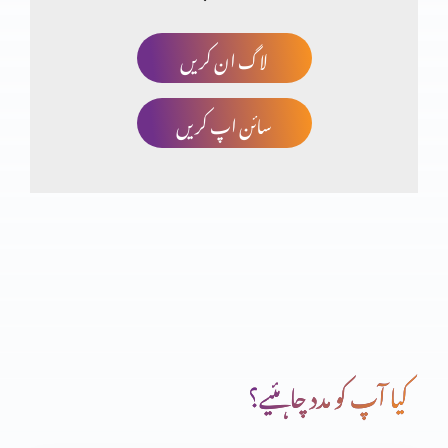
لاگ ان کریں
مسیحت توہم پرستی کا نتیجہ؟ حصہ 3
سائن اپ کریں
انجیل مقدسہ کی تاریخی شہادتیں (یوحنا اصطباغی)
مسیحت توہم پرستی کا نتیجہ؟ (حصہ دوم)
مسیحت توہم پرستی کا نتیجہ؟
کیا آپ کو مدد چاہئیے؟