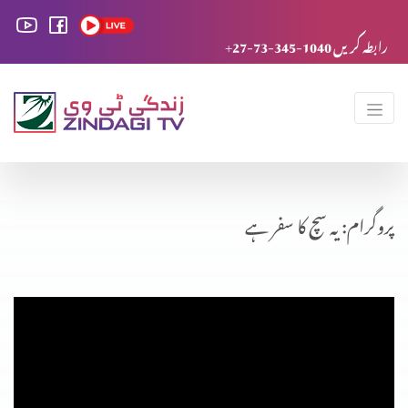
+27-73-345-1040 رابطہ کریں
پروگرام: یہ سچ کا سفر ہے