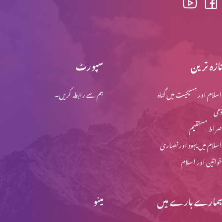
اخلاقی احتساب : اجر عظیم (حصہ 2)
تازہ ترین
سپورٹ
اسلام اور مسیحیت میں گناہ
ہم سے رابطہ کریں۔
اخلاقی احتساب : اجر عظیم (حصہ 1)
ذمی
صراط مستقیم
اخلاقی احتساب: پہاڑی واعظ (حصہ 4)
اسلام میں یہود اور نصاریٰ
خواتین اور اسلام
مِعیارالاقدار (نورمیٹیوف سائنس)
ہمارے بارے میں
مینو