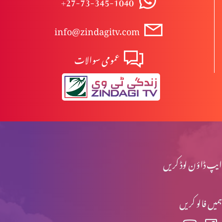
+27-73-345-1040
info@zindagitv.com
ابیونی ابتدائی مسیح کیوں نہیں ہوسکتے؟
عمومی سوالات
مسیح کی پرستش تاریخ میں
اخلاقی احتساب: حقیقی راستبازی(حصہ 2)
ایپ ڈاؤن لوڈ کریں
اخلاقی احتساب: حقیقی راستبازی(حصہ 1)
ہمیں فالو کریں
تفہیم المسیح تاریخ کے آئینے میں