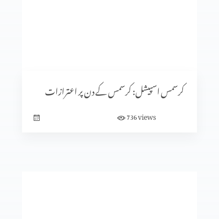
کرسمس اسپیشل: کیا جنم دن ماننے پر بت پرست مزاہب کا اثر
ہے؟
کرسمس اسپیشل: سنتِ ابراہیمی (حصہ 2)
کرسمس اسپیشل: کرسمس کے دن پر اعترازات
views
736
معافی ازروئے انجیلی بیان
کلامِ مقدس کی صداقت ازروئے آثار قدیمہ (حصہ 2)