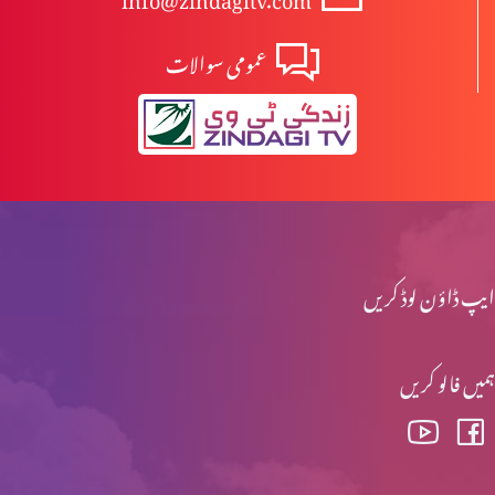
عمومی سوالات
یسوع مسیح کا مرُدوں میں سے جی اٹھانا
یسوع کی موت اور تدفین
یسوع کا صلیب پر چڑہایا جانا
ایپ ڈاؤن لوڈ کریں
ہمیں فالو کریں
پلاتوس کی عدالت میں یسوع کی پیشی
جنابِ پطرس رسول کا انکار