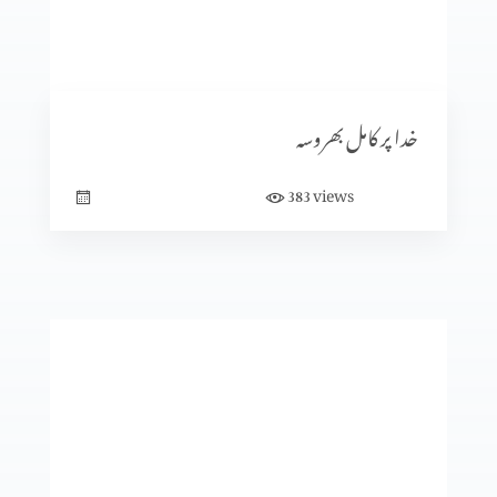
متّی کی بلاہٹ
خدا پر کامل بھروسہ
views
383
یسوع کی الوہیت کا ظاہر ہونا (حصہ 2)
یسوع کی الوہیت کا ظاہر ہونا (حصہ 1)
یسو ع اپنے آبائی گاوں میں