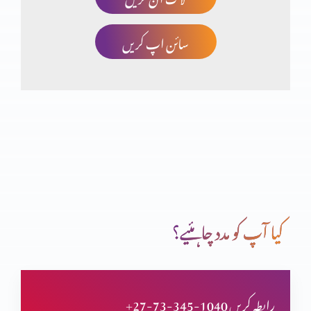
سائن اپ کریں
شگردوں کی تربیت
بیماری اور موت پر یسوع کا اختیار
یسوع کا بدرحوں پر اختیار
کیا آپ کو مدد چاہئیے؟
یہ کون ہے؟
+27-73-345-1040 رابطہ کریں