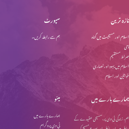
تازہ ترین
سپورٹ
یسوع مسیح کی گرفتاری اور عدالت
اسلام اور مسیحیت میں گناہ
ہم سے رابطہ کریں۔
ذمی
یسوع مسیح کا اپنی بیگناہی کا اعلان
صراط مستقیم
اسلام میں یہود اور نصاریٰ
خواتین اور اسلام
پطرس کے انکار کی پشینگوئی
ہمارے بارے میں
مینو
عشاےؑ ربانی
ہمارے بارے میں
ہم، زندگی ٹی وی پر، مسیحی عقیدے کے
ٹی وی پروگرام
حامل ہیں اور بائبل اور یسوع مسیح کی