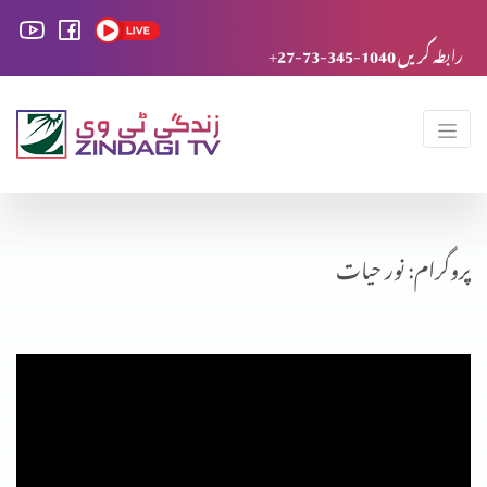
+27-73-345-1040 رابطہ کریں
پروگرام: نور حیات