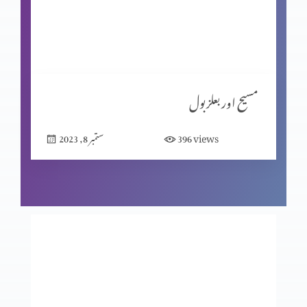
شاگردیت کا معیار (حصہ 1)
مبارکبادیاں اور افسوس
مسیح اور بعلزبول
views
396
ستمبر 8, 2023
شاگردوں کا چیناؤ
ابن آدم سبت کا مالک ہے
انجیل کا انوکھاپن