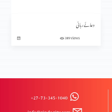
یسوع کی گلیلی خدمت کا آغاز
دعائے ربانی
کرسمس کیوں ہے؟
views
389
کرسمس کیا ہے؟
تجسم المسیح (حصہ 1)
+27-73-345-1040
اختتام
info@zindagitv.com