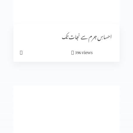
رویئے
احساسِ جرم سے نجات تک
views
396
ایمان میں کیسے آگے بڑھیں؟
تجسم المسیح
انبیا ء و بزرگ۔ زکریاہ