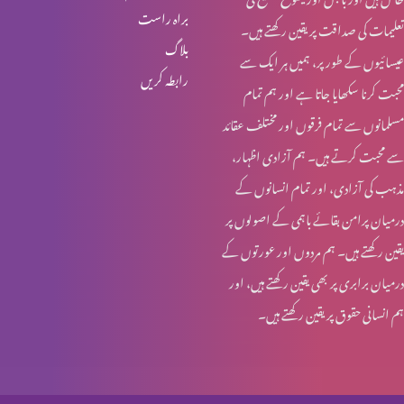
براہ راست
تعلیمات کی صداقت پر یقین رکھتے ہیں۔
انبیا ء و بزرگ – ابراہام
بلاگ
عیسائیوں کے طور پر، ہمیں ہر ایک سے
رابطہ کریں
محبت کرنا سکھایا جاتا ہے اور ہم تمام
انبیاء و بزرگ – حنوک اور نوح
مسلمانوں سے تمام فرقوں اور مختلف عقائد
سے محبت کرتے ہیں۔ ہم آزادی اظہار،
مذہب کی آزادی، اور تمام انسانوں کے
انبیاء و بزرگ – آدم اور حنوک
درمیان پرامن بقائے باہمی کے اصولوں پر
یقین رکھتے ہیں۔ ہم مردوں اور عورتوں کے
درمیان برابری پر بھی یقین رکھتے ہیں، اور
آخری جنگ – کیا تیاری ہو رہی ہے؟
ہم انسانی حقوق پر یقین رکھتے ہیں۔
مسیحیت اور سوالات؟