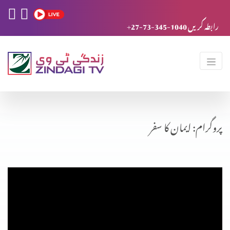
+27-73-345-1040 رابطہ کریں
پروگرام: ایمان کا سفر