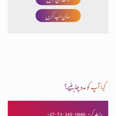
سائن اپ کریں
صلیب پر کفارہ
انبیاء و بزرگ – یوُایل نبی
تبدیلی کیسے؟ کیوں
کیا آپ کو مدد چاہئیے؟
انبیاء و بزرگ – الیشع نبی
+27-73-345-1040 رابطہ کریں