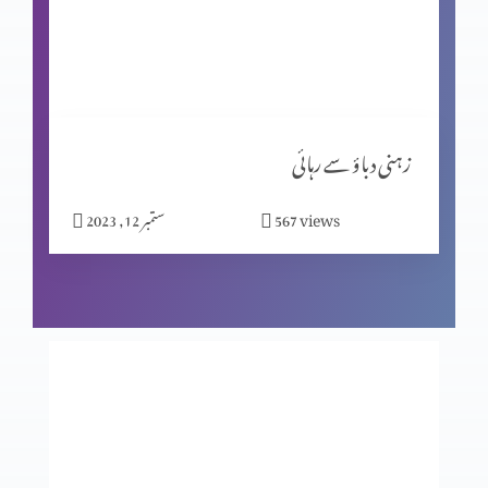
کیا جِنات نے ہیکل تعمیر کی؟ پارٹ 2
مسیحیت اور شاگردیت پارٹ 2
زہنی دباؤ سے رہائی
views
567
ستمبر 12, 2023
نیا سال کیوں مناتے ہیں؟
بے خوف قیادت
عدالت کے تخت پر کون؟ حصہ 2