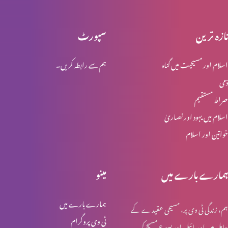
تازہ ترین
سپورٹ
انبیاء و بزرگ – موسیٰ
اسلام اور مسیحیت میں گناہ
ہم سے رابطہ کریں۔
ذمی
انبیا ء و بزرگ ۔ ایوب
صراط مستقیم
اسلام میں یہود اور نصاریٰ
خواتین اور اسلام
انبیا ء و بزرگ – یوسف
ہمارے بارے میں
مینو
انبیا ء و بزرگ – یعقوب
ہمارے بارے میں
ہم، زندگی ٹی وی پر، مسیحی عقیدے کے
ٹی وی پروگرام
حامل ہیں اور بائبل اور یسوع مسیح کی