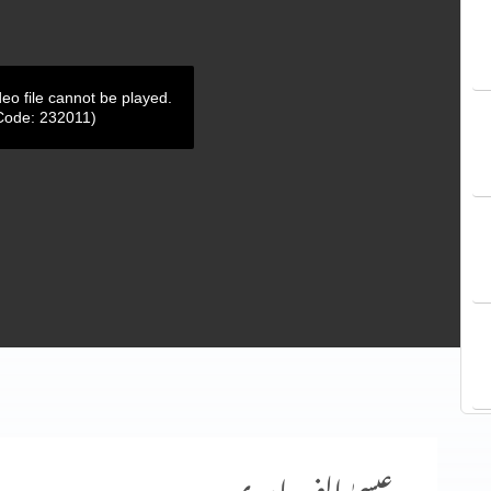
deo file cannot be played.
Code: 232011)
عیسیٰ الف اور ی