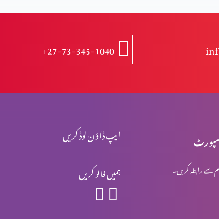
+27-73-345-1040
in
ایپ ڈاؤن لوڈ کریں
پورٹ
م سے رابطہ کریں۔
ہمیں فالو کریں