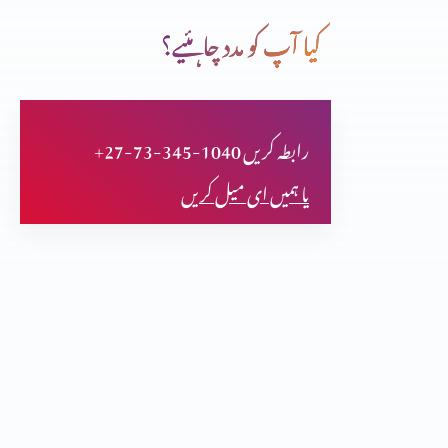
کیا آپ کو مدد چاہئیے؟
سچائی اور آزادی
+27-73-345-1040 رابطہ کریں
ان کی آنکھیں کھل گئیں، کیا آپ کی بھی؟
یا ہمیں ای میل کریں
قیامت اور زندگی
چھوٹا کون اور بڑا کون؟