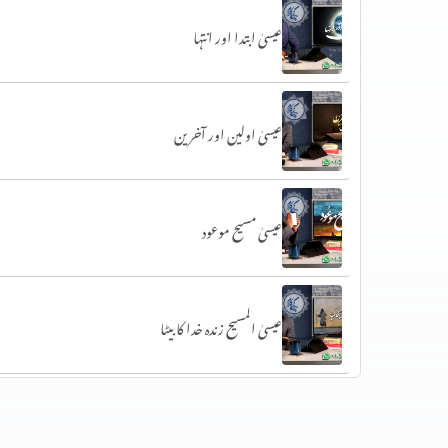
عیسیٰ ابتدا اور انتہا
عیسیٰ اولین اور آخرین
عیسیٰ مسیح موعود
عیسیٰ المسیح زندہ خدا کا بیٹا
خداوند اور اسکی بھلائی