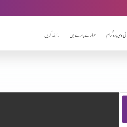
ٹی وی پروگرام
ہمارے بارے میں
رابطہ کریں