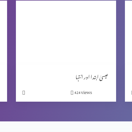
عیسیٰ ابتدا اور انتہا
views
424