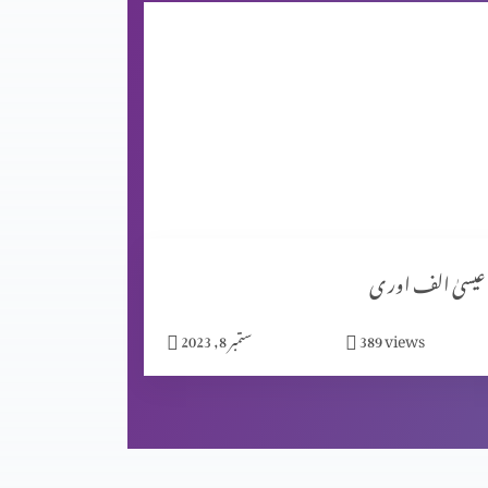
عیسیٰ الف اور ی
views
389
ستمبر 8, 2023