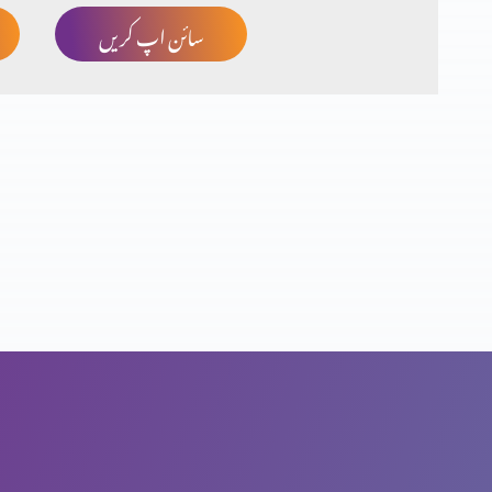
سائن اپ کریں