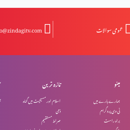
عمومی سوالات
fo@zindagitv.com
مینو
تازہ ترین
س
ہمارے بارے میں
اسلام اور مسیحیت میں گناہ
ہ
ٹی وی پروگرام
ذمی
براہ راست
صراط مستقیم
بلاگ
اسلام میں یہود اور نصاریٰ