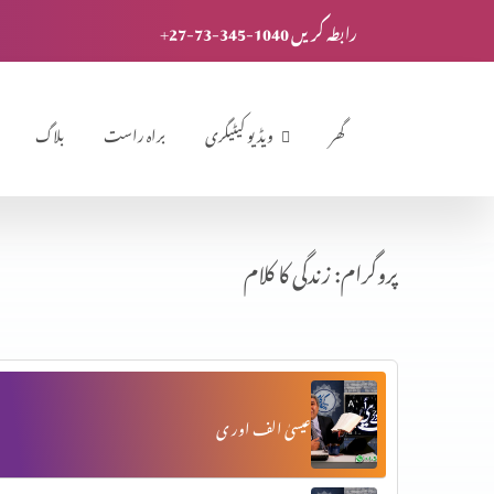
+27-73-345-1040 رابطہ کریں
گھر
ویڈیو کیٹیگری
براہ راست
بلاگ
پروگرام: زندگی کا کلام
عیسیٰ الف اور ی