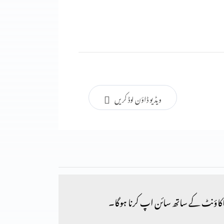
ویڈیو ڈاؤن لوڈ کریں
کاؤنٹ کے ساتھ سائن اپ کرنا ہوگا۔