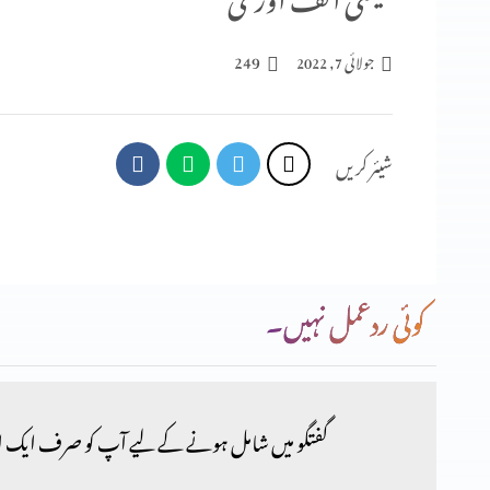
249
جولائی 7, 2022
شیئر کریں
کوئی ردعمل نہیں۔
گفتگو میں شامل ہونے کے لیے آپ کو صرف ایک ا