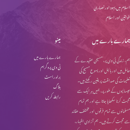
اسلام میں یہود اور نصاریٰ
بند دروازوں کے پیچھے پارٹ 3
خواتین اور اسلام
بند دروازوں کے پیچھے پارٹ 2
ہمارے بارے میں
مینو
ہمارے بارے میں
ہم، زندگی ٹی وی پر، مسیحی عقیدے کے
بند دروازوں کے پیچھے پارٹ 1
ٹی وی پروگرام
حامل ہیں اور بائبل اور یسوع مسیح کی
براہ راست
تعلیمات کی صداقت پر یقین رکھتے ہیں۔
بلاگ
عیسائیوں کے طور پر، ہمیں ہر ایک سے
وعدہ (حصہ 2)
رابطہ کریں
محبت کرنا سکھایا جاتا ہے اور ہم تمام
مسلمانوں سے تمام فرقوں اور مختلف عقائد
سے محبت کرتے ہیں۔ ہم آزادی اظہار،
وعدہ پارٹ 1