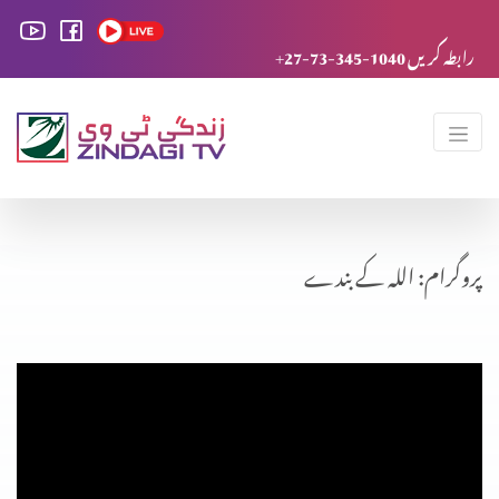
+27-73-345-1040 رابطہ کریں
پروگرام: اللہ کے بندے