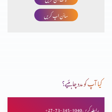
سائن اپ کریں
کرسمس ڈے اسپیشل
کرسمس ڈے کا اسپیشل شو
ہراسگی
کیا آپ کو مدد چاہئیے؟
کھیلوں کی اہمیت
+27-73-345-1040 رابطہ کریں