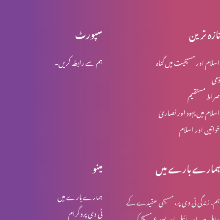
تازہ ترین
سپورٹ
تعلیم کے اثرات
اسلام اور مسیحیت میں گناہ
ہم سے رابطہ کریں۔
ذمی
میڈیا ٹریننگ اسپیشل
صراط مستقیم
اسلام میں یہود اور نصاریٰ
خواتین اور اسلام
بے صبری اور سستی و کاہلی پر کسے غالب آئیں؟
ہمارے بارے میں
مینو
اعتماد: ہم خود پر کتنا یقین رکھتے ہیں؟
ہمارے بارے میں
ہم، زندگی ٹی وی پر، مسیحی عقیدے کے
ٹی وی پروگرام
حامل ہیں اور بائبل اور یسوع مسیح کی