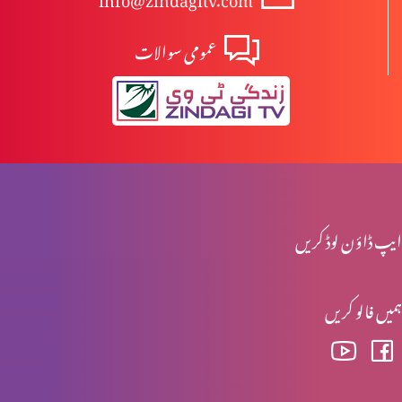
عمومی سوالات
معجزات
اپنوں کی طرف سے دباؤ
دفاعِ ایمان
ایپ ڈاؤن لوڈ کریں
ہمیں فالو کریں
زندگی کی اہمیت
خرچ کرو، صرف کرو، ضیاع کرو (بچانا کیوں ضروری ہے؟)