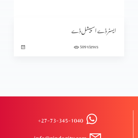
فطرت الٰہی (اُسے باپ کہنے کی جرات کریں) فادرز ڈے اسپیشل”
ایسٹر ڈے اسپیشل ڈے
پاکستان ٹور ریویو
views
509
زندگی کے اصول
انتقام
+27-73-345-1040
پاکستان ٹور ریویو
info@zindagitv.com