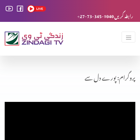
+27-73-345-1040 رابطہ کریں
پروگرام: پورے دل سے