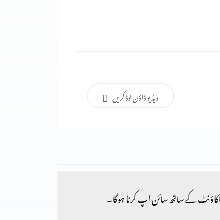
ویڈیو ڈاؤن لوڈ کریں
کاؤنٹ کے ساتھ سائن اپ کرنا ہوگا۔