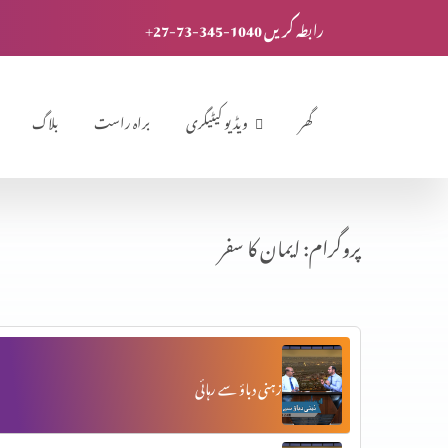
+27-73-345-1040 رابطہ کریں
گھر
ویڈیو کیٹیگری
براہ راست
بلاگ
پروگرام: ایمان کا سفر
زہنی دباؤ سے رہائی