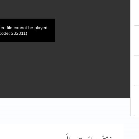
deo file cannot be played.
Code: 232011)
زہنی دباؤ سے رہائی