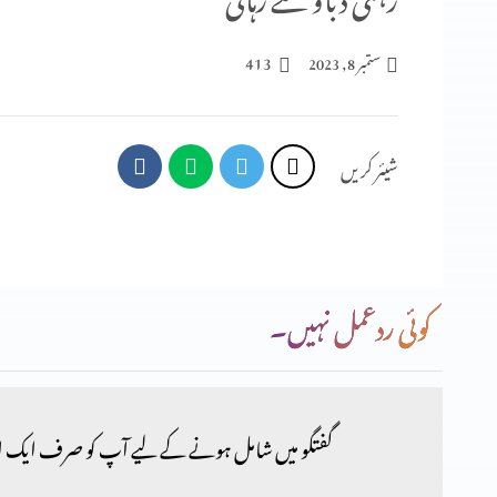
413
ستمبر 8, 2023
شیئر کریں
کوئی ردعمل نہیں۔
گفتگو میں شامل ہونے کے لیے آپ کو صرف ایک ا