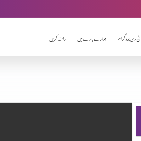
ٹی وی پروگرام
ہمارے بارے میں
رابطہ کریں