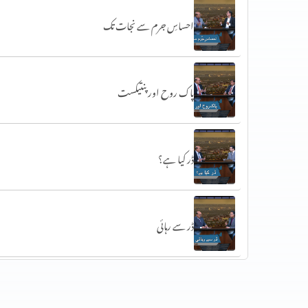
احساسِ جرم سے نجات تک
پاک روح اور پنتیکست
ڈر کیا ہے؟
ڈر سے رہائی
ناراضگی سے معافی تک