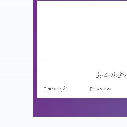
زہنی دباؤ سے رہائی
views
567
ستمبر 12, 2023