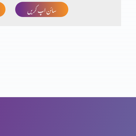
سائن اپ کریں