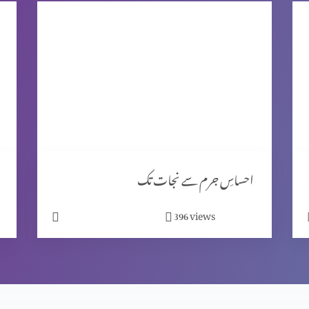
احساسِ جرم سے نجات تک
views
396