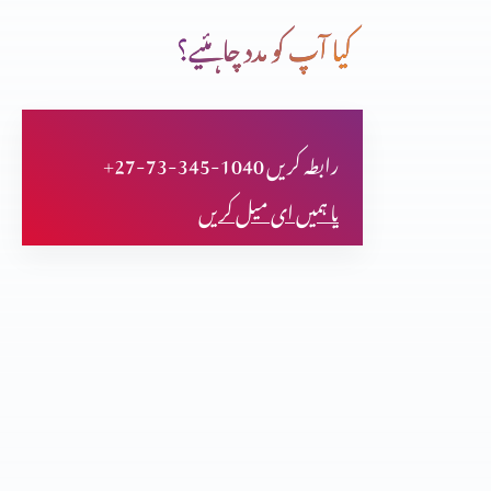
کیا آپ کو مدد چاہئیے؟
بیچینی فکر اور اطمینان
+27-73-345-1040 رابطہ کریں
نیا مخلوق کون؟
یا ہمیں ای میل کریں
مسیح کے جی اٹھنے کی اہمیت
صلیب پر کفارہ