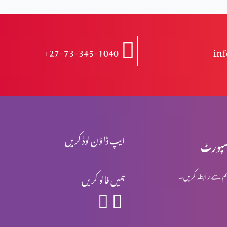
+27-73-345-1040
in
ایپ ڈاؤن لوڈ کریں
پورٹ
م سے رابطہ کریں۔
ہمیں فالو کریں