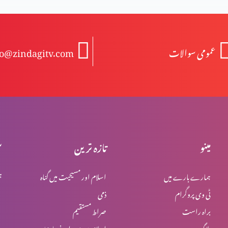
عمومی سوالات
fo@zindagitv.com
مینو
تازہ ترین
س
ہمارے بارے میں
اسلام اور مسیحیت میں گناہ
ہ
ٹی وی پروگرام
ذمی
براہ راست
صراط مستقیم
بلاگ
اسلام میں یہود اور نصاریٰ