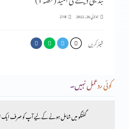
218
جولائی 26, 2022
شیئر کریں
کوئی ردعمل نہیں۔
گفتگو میں شامل ہونے کے لیے آپ کو صرف ایک ا