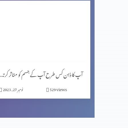
اگر کچھ خرب ہے تو خُدا اُسے ٹیک کر سکھتا ہے (2-1)
مصروف دنیا میں پھلدار زندگی گزارنا (2-2)
مصروف دنیا میں پھلدار زندگی گزارنا (1-1)
آپ کا ذہن کس طرح آپ کے جسم کو متاثر کرتا ہے (پار
views
529
نومبر 27, 2023
اپنے دُکھ کوضائع نہ کریں (2-2)
اپنے دُکھ کوضائع نہ کریں (1-2)