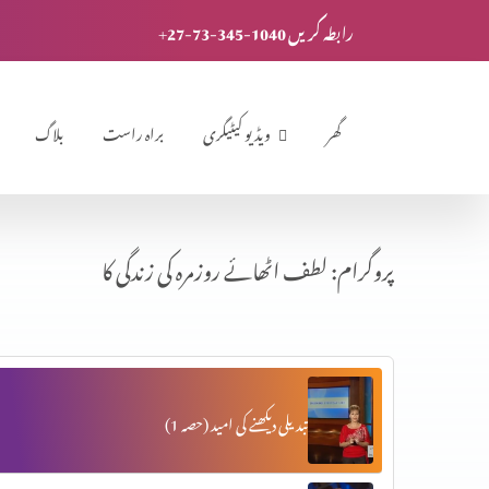
+27-73-345-1040 رابطہ کریں
گھر
ویڈیو کیٹیگری
براہ راست
بلاگ
پروگرام: لطف اٹھائے روزمرہ کی زندگی کا
تبدیلی دیکھنے کی امید (حصہ 1)