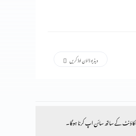
ویڈیو ڈاؤن لوڈ کریں
کاؤنٹ کے ساتھ سائن اپ کرنا ہوگا۔