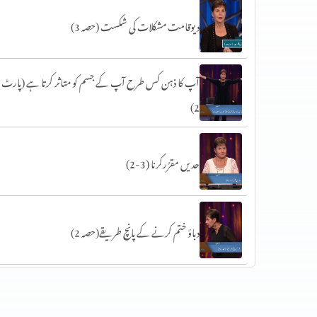
دیوقامت مشکلات کی شکست (حصہ 3)
آپ کا ذہن کس طرح آپ کے جسم کو متاثر کرتا ہے (پارٹ
2)
حدیں مقرَّرکرنا (3-2)
دباؤ ختم کرنے کے پانچ طریقے(حصہ 2)
سات عام خوف (حصہ 1)