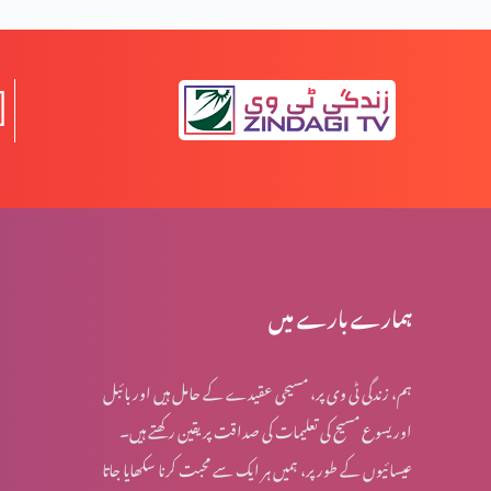
جلے لیکن تلخ نہیں ہوئے (2-2)
جلے لیکن تلخ نہیں ہوئے (1-1)
کسی بھی وقت پارکنگ نہیں ہو سکتی (1-1)
ہمارے بارے میں
ہم، زندگی ٹی وی پر، مسیحی عقیدے کے حامل ہیں اور بائبل
اُس پر دھیان دیں جو بہترین خوشی دے (2-6)
اور یسوع مسیح کی تعلیمات کی صداقت پر یقین رکھتے ہیں۔
عیسائیوں کے طور پر، ہمیں ہر ایک سے محبت کرنا سکھایا جاتا