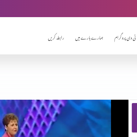
ٹی وی پروگرام
ہمارے بارے میں
رابطہ کریں