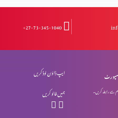
+27-73-345-1040
in
ایپ ڈاؤن لوڈ کریں
پورٹ
م سے رابطہ کریں۔
ہمیں فالو کریں