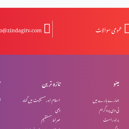
عمومی سوالات
fo@zindagitv.com
مینو
تازہ ترین
س
ہمارے بارے میں
اسلام اور مسیحیت میں گناہ
ہ
ٹی وی پروگرام
ذمی
براہ راست
صراط مستقیم
بلاگ
اسلام میں یہود اور نصاریٰ