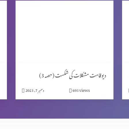
ٹ 2)
دیوقامت مشکلات کی شکست (حصہ 3)
views
693
دسمبر 7, 2023