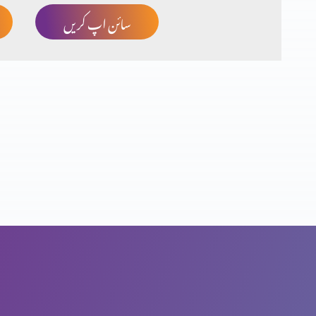
سائن اپ کریں