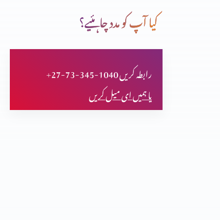
کیا آپ کو مدد چاہئیے؟
قوت کا درست استمال (حصہ 3)
+27-73-345-1040 رابطہ کریں
فلپیوں کا خط (حصہ 2)
یا ہمیں ای میل کریں
فلپیوں کا خط (حصہ 1)
اعتماد کا امتحان