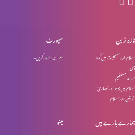
اخلاقی احتساب : اجر عظیم (حصہ 2)
تازہ ترین
سپورٹ
اسلام اور مسیحیت میں گناہ
ہم سے رابطہ کریں۔
اخلاقی احتساب : اجر عظیم (حصہ 1)
ذمی
صراط مستقیم
اخلاقی احتساب: پہاڑی واعظ (حصہ 4)
اسلام میں یہود اور نصاریٰ
خواتین اور اسلام
مِعیارالاقدار (نورمیٹیوف سائنس)
ہمارے بارے میں
مینو