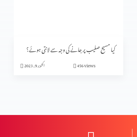
کلامِ مقدس کی صداقت ازروئے آثار قدیمہ (حصہ 1)
تعصب یا تاریخی ثبوت
کیا مسیح صلیب پر جانے کی وجہ سے لانتی ہوئے؟
views
456
اکتوبر 9, 2023
تاریخ میں پیشنگوئیوں کا کردار (حصہ 2)
تاریخ میں پیشنگوئیوں کا کردار
ردِ ابیونیت