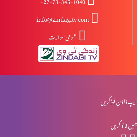
+27-73-345-1040
info@zindagitv.com
ابیونی ابتدائی مسیح کیوں نہیں ہوسکتے؟
عمومی سوالات
مسیح کی پرستش تاریخ میں
اخلاقی احتساب: حقیقی راستبازی(حصہ 2)
ایپ ڈاؤن لوڈ کریں
اخلاقی احتساب: حقیقی راستبازی(حصہ 1)
ہمیں فالو کریں
تفہیم المسیح تاریخ کے آئینے میں