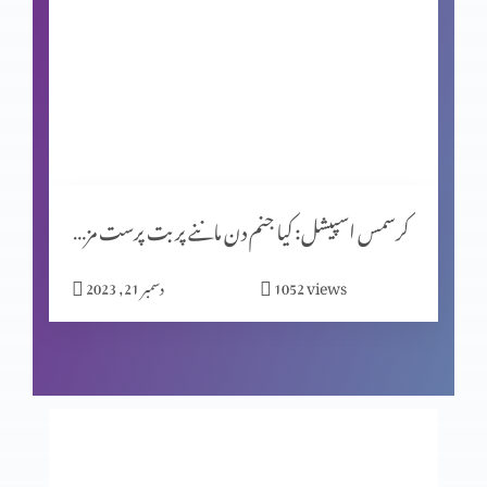
شاہِ روم طبریاس کے سکئے
روایتوں کی جانچ پرٹال کا مقصد (حصہ 2)
کرسمس اسپیشل: کیا جنم دن ماننے پر بت پرست مزاہب کا اثر ہے؟
المسیح کے پیروکار عید فسح کیوں نہیں مناتے؟
views
1052
دسمبر 21, 2023
روایتوں کی جانچھ پڑتال کا مقصد
معافی ازروئے انجیلی بیان (حصہ 2)