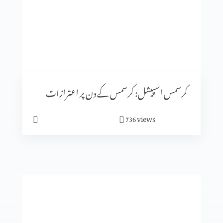
کرسمس اسپیشل: کیا جنم دن ماننے پر بت پرست مزاہب کا اثر
ہے؟
کرسمس اسپیشل: سنتِ ابراہیمی (حصہ 2)
کرسمس اسپیشل: کرسمس کے دن پر اعترازات
views
736
معافی ازروئے انجیلی بیان
کلامِ مقدس کی صداقت ازروئے آثار قدیمہ (حصہ 2)