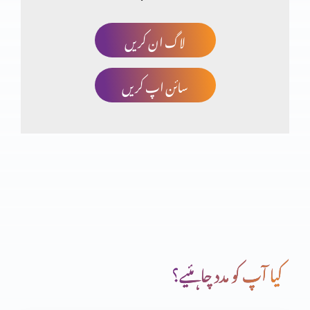
لاگ ان کریں
مسیحت توہم پرستی کا نتیجہ؟ حصہ 3
سائن اپ کریں
انجیل مقدسہ کی تاریخی شہادتیں (یوحنا اصطباغی)
مسیحت توہم پرستی کا نتیجہ؟ (حصہ دوم)
مسیحت توہم پرستی کا نتیجہ؟
کیا آپ کو مدد چاہئیے؟