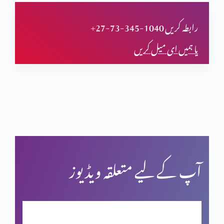
تجسم المسیح پر اعتراض
+27-73-345-1040 رابطہ کریں
یا ہمیں ای میل کریں
قیامت المسیح پر ایمان
پاک مبارک جمعہ
کرسمس اسپیشل: اسم نویسی پراعتراضات کے جوابات
آپ کے لیے متعلقہ ویڈیوز
فردوسِ مجسم