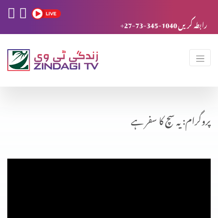
+27-73-345-1040 رابطہ کریں
پروگرام: یہ سچ کا سفر ہے