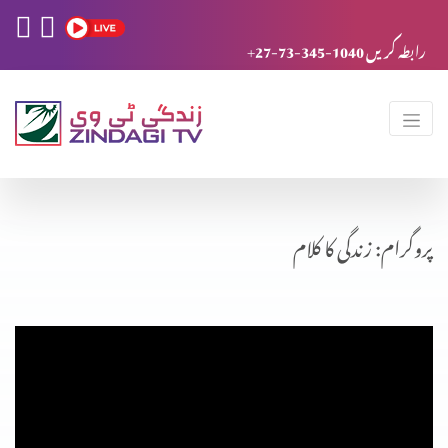
+27-73-345-1040 رابطہ کریں
پروگرام: زندگی کا کلام