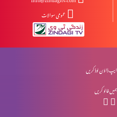
عمومی سوالات
آزادی اور غلامی
راہ اور حق اور زندگی میں ہوں
میرے پاس آؤ
ایپ ڈاؤن لوڈ کریں
ہمیں فالو کریں
خدا ہمارے ساتھ
خدا کی محبت – سارہ نظری