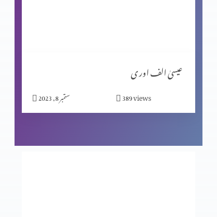
مبیرِ عتب کو خدا کی یاد
گنا ہ کی مزدوری
عیسیٰ الف اور ی
views
389
ستمبر 8, 2023
خدا اور ہم
جا اور منادی کر
خواہش