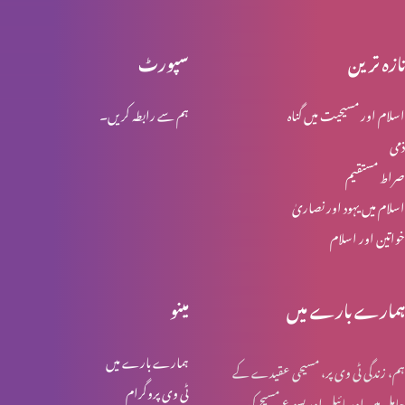
تازہ ترین
سپورٹ
محبت کو ذوال نہیں
اسلام اور مسیحیت میں گناہ
ہم سے رابطہ کریں۔
ذمی
ابدی محبت
صراط مستقیم
اسلام میں یہود اور نصاریٰ
خواتین اور اسلام
مسیح خدا کی قدرت اور حکمت
ہمارے بارے میں
مینو
لازوال میراث
ہمارے بارے میں
ہم، زندگی ٹی وی پر، مسیحی عقیدے کے
ٹی وی پروگرام
حامل ہیں اور بائبل اور یسوع مسیح کی