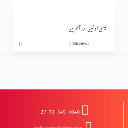
کیا ہم خدا سے بھاگ سکتے ہیں؟
عیسیٰ اولین اور آخرین
ابدی سلامتی
views
356
حقیقی سلامتی
کیا آپ پریشان ہیں؟
+27-73-345-1040
مجھ گنہگار پر رحم فرما
info@zindagitv.com