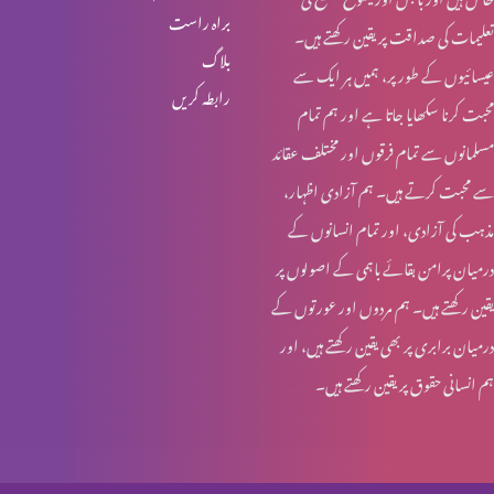
براہ راست
تعلیمات کی صداقت پر یقین رکھتے ہیں۔
یسوع – ہماری زندہ امید
بلاگ
عیسائیوں کے طور پر، ہمیں ہر ایک سے
رابطہ کریں
محبت کرنا سکھایا جاتا ہے اور ہم تمام
تجسمِ نورِ جہاں
مسلمانوں سے تمام فرقوں اور مختلف عقائد
سے محبت کرتے ہیں۔ ہم آزادی اظہار،
مذہب کی آزادی، اور تمام انسانوں کے
ایمانویل: خدا ہمارے ساتھ
درمیان پرامن بقائے باہمی کے اصولوں پر
یقین رکھتے ہیں۔ ہم مردوں اور عورتوں کے
درمیان برابری پر بھی یقین رکھتے ہیں، اور
عیدِ میلادِ مسیح: مبارکباد
ہم انسانی حقوق پر یقین رکھتے ہیں۔
عیدِ میلادِ مسیح: مبارکباد