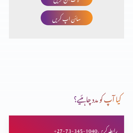
سائن اپ کریں
چھوٹا کون اور بڑا کون؟
انسان کی خودغرضی اور خدا کا فضل
اب میں دیکھوں گا تم کیسے بچوگے
کیا آپ کو مدد چاہئیے؟
خداوند شفقت میں غنی
+27-73-345-1040 رابطہ کریں