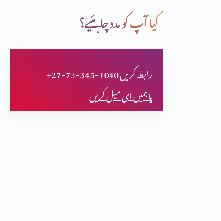
کیا آپ کو مدد چاہئیے؟
سمندری راستے
+27-73-345-1040 رابطہ کریں
کیا مزامیر بھی سائنس کی تائیدکرتے ہیں؟(حصہ دوازدہم)
یا ہمیں ای میل کریں
کیا مزامیر بھی سائنس کی تائیدکرتے ہیں؟(حصہ یازدہم)
کیا مزامیر بھی سائنس کی تائیدکرتے ہیں؟(حصہ دہم)