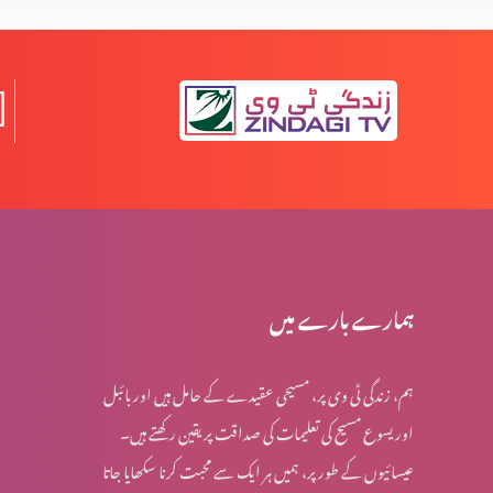
مواذنہ
قیامت المسیح کی مخالفت میں نظریات (حصہ 2)
قیامت المسیح کی مخالفت میں نظریات (حصہ 1)
مخالفِ مسیح کے ظہور کی علامات (حصہ 3)
ہمارے بارے میں
ہم، زندگی ٹی وی پر، مسیحی عقیدے کے حامل ہیں اور بائبل
مخالفِ مسیح کے ظہور کی علامات (حصہ 2)
اور یسوع مسیح کی تعلیمات کی صداقت پر یقین رکھتے ہیں۔
عیسائیوں کے طور پر، ہمیں ہر ایک سے محبت کرنا سکھایا جاتا