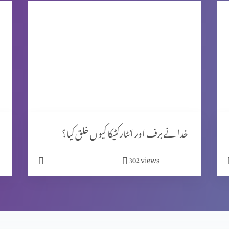
خدا نے برف اور انٹارکٹیکا کیوں خلق کیا؟
views
302