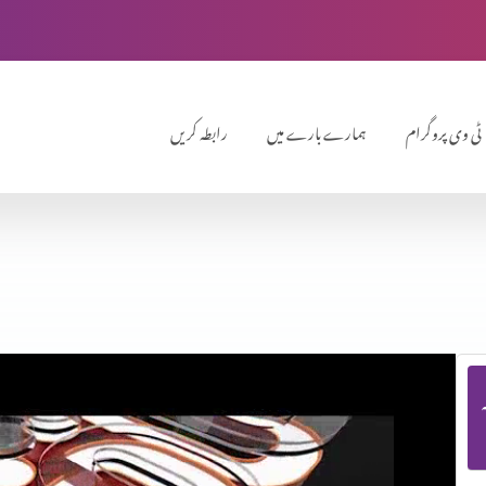
ٹی وی پروگرام
ہمارے بارے میں
رابطہ کریں