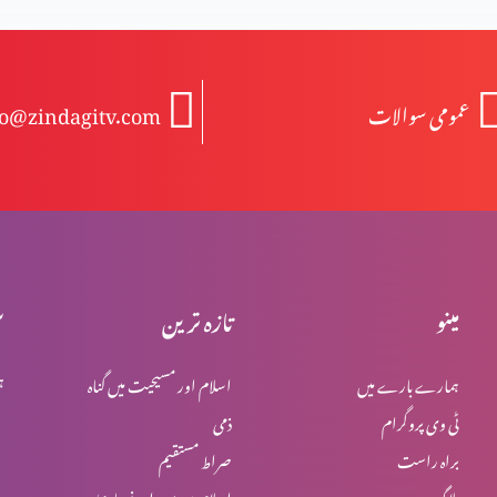
عمومی سوالات
fo@zindagitv.com
مینو
تازہ ترین
س
ہمارے بارے میں
اسلام اور مسیحیت میں گناہ
ہ
ٹی وی پروگرام
ذمی
براہ راست
صراط مستقیم
بلاگ
اسلام میں یہود اور نصاریٰ