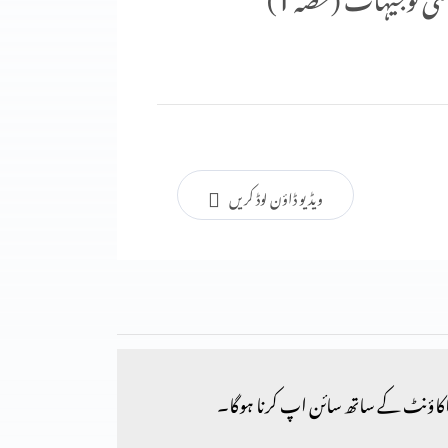
ویڈیو ڈاؤن لوڈ کریں
کاؤنٹ کے ساتھ سائن اپ کرنا ہوگا۔