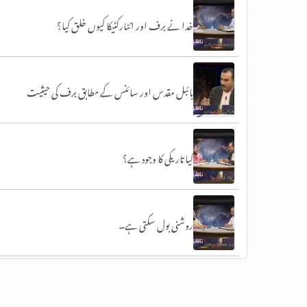
خدا نے برف اور انٹارکٹیکا کیوں خلق کیا؟
بائبل مقدس اور سائنس کے مطابق برف کی حیثیت
کیا تاریکی کا وجود ہے؟
روشنی بول سکتی ہے۔
روشنی کی تقسیم ایوب نبی کے ضحیفہ میں