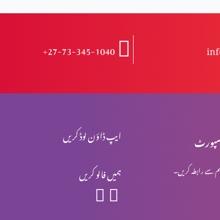
+27-73-345-1040
in
ایپ ڈاؤن لوڈ کریں
پورٹ
م سے رابطہ کریں۔
ہمیں فالو کریں