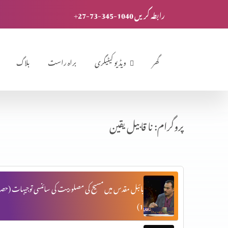
+27-73-345-1040 رابطہ کریں
گھر
ویڈیو کیٹیگری
براہ راست
بلاگ
پروگرام: نا قابیل یقین
بائبل مقدس میں مسیح کی مصلوبیت کی سائنسی توجیہات (حصہ
1)