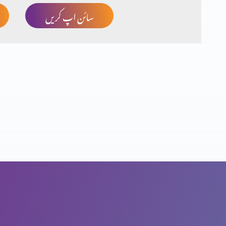
سائن اپ کریں