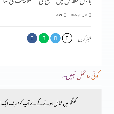
239
جون 6, 2022
شیئر کریں
کوئی ردعمل نہیں۔
گفتگو میں شامل ہونے کے لیے آپ کو صرف ایک ا