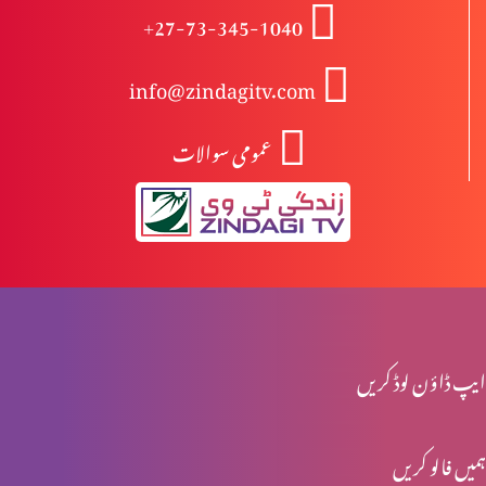
+27-73-345-1040
درد سے پاک راستے کے خطرات (1-2)
info@zindagitv.com
عمومی سوالات
یسوع کی تمثیلیں: خود کو پرکھنا (2-2)
یسوع کی تمثیلیں: خود کو پرکھنا (1-2)
جنگ تو خداوند کی ہے (2-2)
ایپ ڈاؤن لوڈ کریں
ہمیں فالو کریں
جنگ تو خداوند کی ہے (1-2)