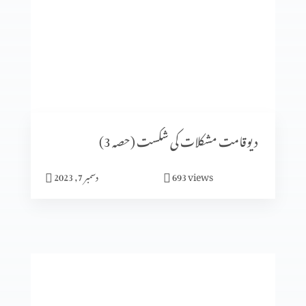
کسی بھی وقت پارکنگ نہیں ہو سکتی (1-1)
اُس پر دھیان دیں جو بہترین خوشی دے (2-6)
دیوقامت مشکلات کی شکست (حصہ 3)
views
693
دسمبر 7, 2023
میں جلدی میں مگر خدا نہیں
جنت میرا گھر