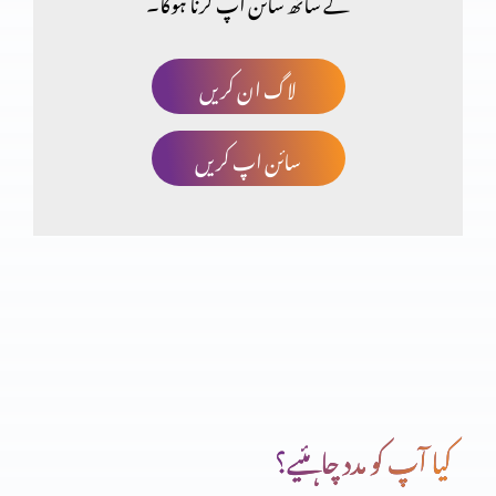
کے ساتھ سائن اپ کرنا ہوگا۔
فلپیوں کا خط (حصہ 1)
لاگ ان کریں
سائن اپ کریں
اعتماد کا امتحان
غیر حقیقی توَقّعَات پر مایوس ہونا (حصہ 2)
غیر حقیقی توَقّعَات پر مایوس ہونا (حصہ 1)
کیا آپ کو مدد چاہئیے؟
صحیح یا غلط ذہنیت (حصہ 2)