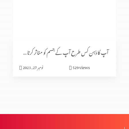
گلتیوں (حصہ 4)
گلتیوں (حصہ 3)
آپ کا ذہن کس طرح آپ کے جسم کو متاثر کرتا ہے (پارٹ 2)
گلتیوں (حصہ 2)
views
529
نومبر 27, 2023
گلتیوں (حصہ 1)
درد سے پاک راستے کے خطرات (2-2)