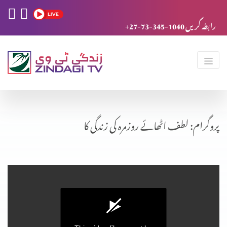
+27-73-345-1040 رابطہ کریں
پروگرام: لطف اٹھائے روزمرہ کی زندگی کا