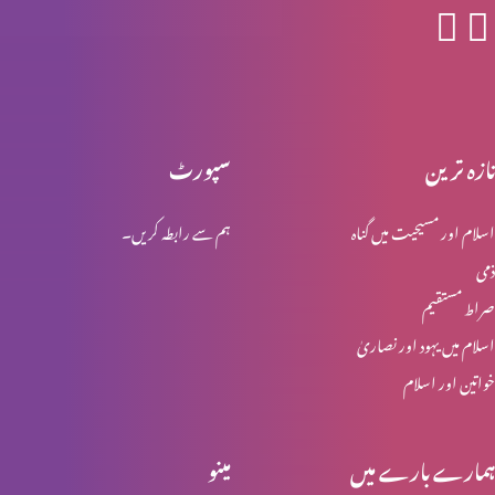
یہ ترقی کرنے کا وقت ہے
تازہ ترین
سپورٹ
پیش رفت کی کن٘جیاں (2-2)
اسلام اور مسیحیت میں گناہ
ہم سے رابطہ کریں۔
ذمی
پیش رفت کی کن٘جیاں(1-2)
صراط مستقیم
اسلام میں یہود اور نصاریٰ
خواتین اور اسلام
شکایات مت کریں (حصہ 1)
ہمارے بارے میں
مینو