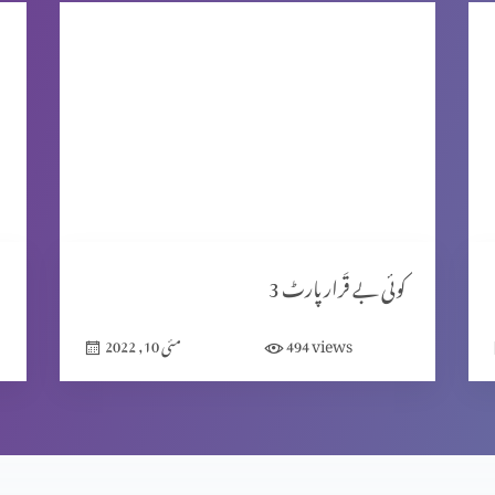
کوئی بے قَرار پارٹ 3
views
494
مئی 10, 2022