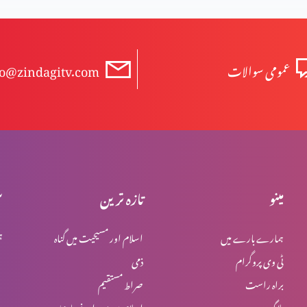
عمومی سوالات
fo@zindagitv.com
مینو
تازہ ترین
س
ہمارے بارے میں
اسلام اور مسیحیت میں گناہ
ہ
ٹی وی پروگرام
ذمی
براہ راست
صراط مستقیم
بلاگ
اسلام میں یہود اور نصاریٰ