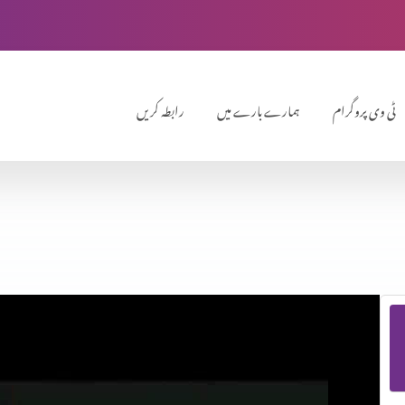
ٹی وی پروگرام
ہمارے بارے میں
رابطہ کریں