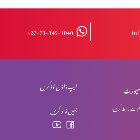
+27-73-345-1040
in
ایپ ڈاؤن لوڈ کریں
پورٹ
م سے رابطہ کریں۔
ہمیں فالو کریں