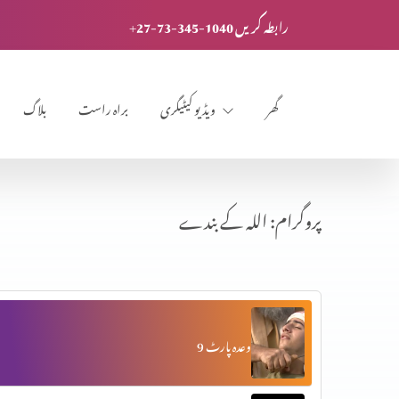
+27-73-345-1040 رابطہ کریں
گھر
ویڈیو کیٹیگری
براہ راست
بلاگ
پروگرام: اللہ کے بندے
وعدہ پارٹ 9