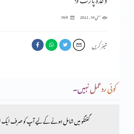
369
مئی 10, 2022
شیئر کریں
کوئی ردعمل نہیں۔
گفتگو میں شامل ہونے کے لیے آپ کو صرف ایک ا