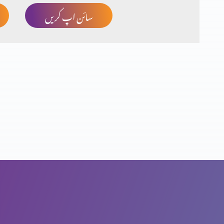
سائن اپ کریں