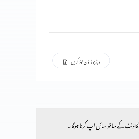
ویڈیو ڈاؤن لوڈ کریں
کاؤنٹ کے ساتھ سائن اپ کرنا ہوگا۔