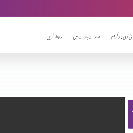
ٹی وی پروگرام
ہمارے بارے میں
رابطہ کریں