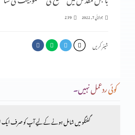
239
جولائی 7, 2022
شیئر کریں
کوئی ردعمل نہیں۔
گفتگو میں شامل ہونے کے لیے آپ کو صرف ایک ا