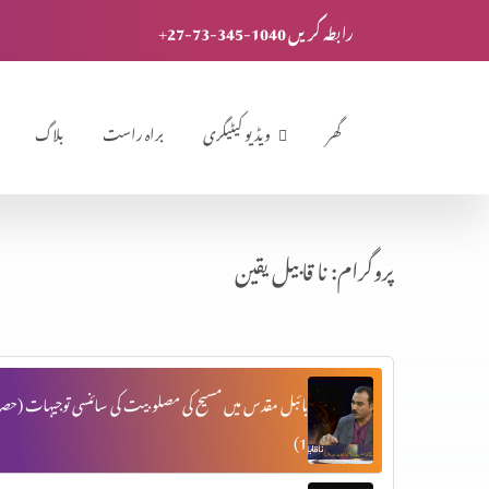
+27-73-345-1040 رابطہ کریں
گھر
ویڈیو کیٹیگری
براہ راست
بلاگ
پروگرام: نا قابیل یقین
بائبل مقدس میں مسیح کی مصلوبیت کی سائنسی توجیہات (حصہ
1)