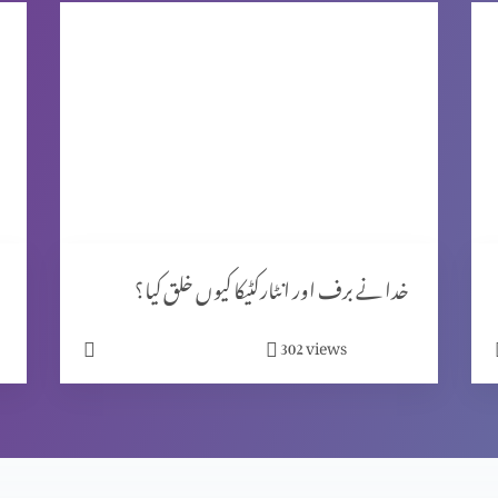
خدا نے برف اور انٹارکٹیکا کیوں خلق کیا؟
views
302