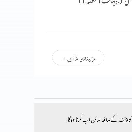
ویڈیو ڈاؤن لوڈ کریں
کاؤنٹ کے ساتھ سائن اپ کرنا ہوگا۔