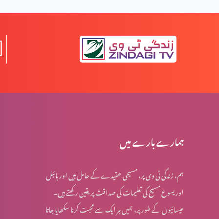
مواذنہ
قیامت المسیح کی مخالفت میں نظریات (حصہ 2)
قیامت المسیح کی مخالفت میں نظریات (حصہ 1)
مخالفِ مسیح کے ظہور کی علامات (حصہ 3)
ہمارے بارے میں
ہم، زندگی ٹی وی پر، مسیحی عقیدے کے حامل ہیں اور بائبل
مخالفِ مسیح کے ظہور کی علامات (حصہ 2)
اور یسوع مسیح کی تعلیمات کی صداقت پر یقین رکھتے ہیں۔
عیسائیوں کے طور پر، ہمیں ہر ایک سے محبت کرنا سکھایا جاتا