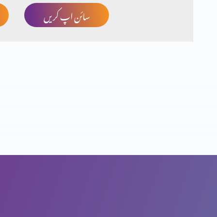
سائن اپ کریں