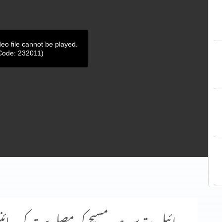
deo file cannot be played.
Code: 232011)
بائبل مقدس میں مسیح کی مصلوبیت کی سائنس