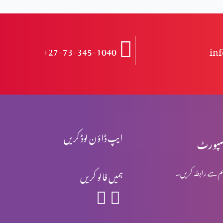
+27-73-345-1040
in
ایپ ڈاؤن لوڈ کریں
پورٹ
م سے رابطہ کریں۔
ہمیں فالو کریں