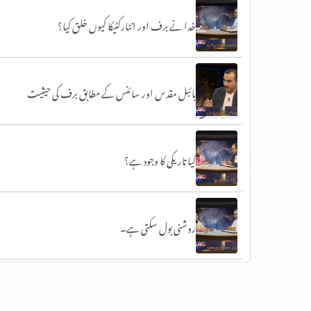
خدا نے برف اور انٹارکٹیکا کیوں خلق کیا؟
بائبل مقدس اور سائنس کے مطابق برف کی حیثیت
کیا تاریکی کا وجود ہے؟
روشنی بول سکتی ہے۔
روشنی کی تقسیم ایوب نبی کے ضحیفہ میں