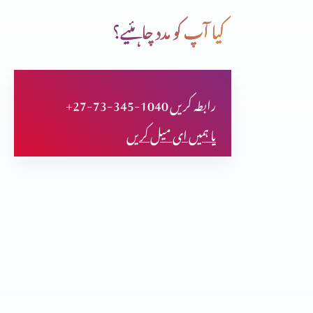
کیا آپ کو مدد چاہئیے؟
سمندری راستے
+27-73-345-1040 رابطہ کریں
کیا مزامیر بھی سائنس کی تائیدکرتے ہیں؟(حصہ دوازدہم)
یا ہمیں ای میل کریں
کیا مزامیر بھی سائنس کی تائیدکرتے ہیں؟(حصہ یازدہم)
کیا مزامیر بھی سائنس کی تائیدکرتے ہیں؟(حصہ دہم)