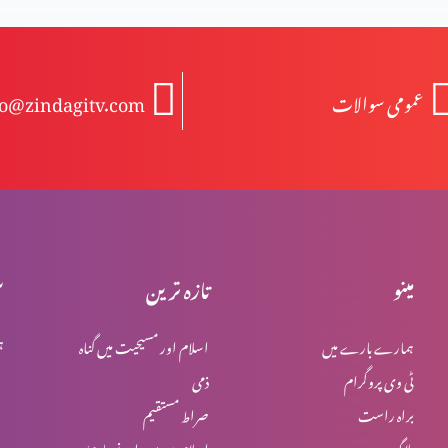
عمومی سوالات
fo@zindagitv.com
مینو
تازہ ترین
س
ہمارے بارے میں
اسلام اور مسیحیت میں گناہ
ہ
ٹی وی پروگرام
ذمی
براہ راست
صراط مستقیم
بلاگ
اسلام میں یہود اور نصاریٰ