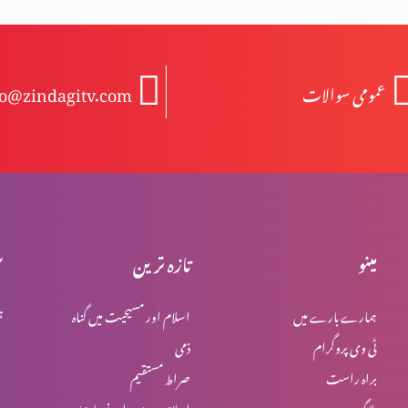
عمومی سوالات
fo@zindagitv.com
مینو
تازہ ترین
س
ہمارے بارے میں
اسلام اور مسیحیت میں گناہ
ہ
ٹی وی پروگرام
ذمی
براہ راست
صراط مستقیم
بلاگ
اسلام میں یہود اور نصاریٰ