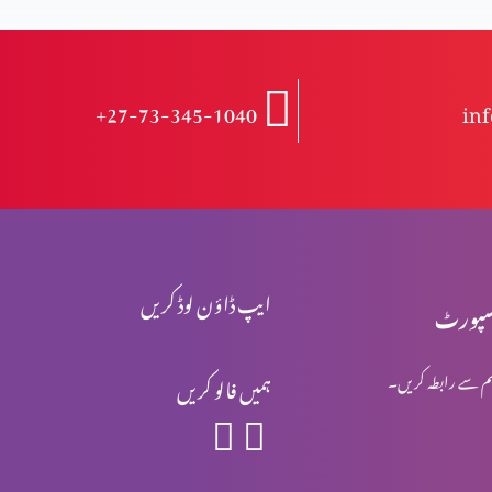
+27-73-345-1040
in
ایپ ڈاؤن لوڈ کریں
پورٹ
م سے رابطہ کریں۔
ہمیں فالو کریں