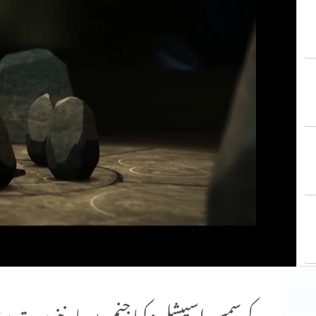
کرسمس اسپیشل: کیا جنم دن ماننے پر بت پ