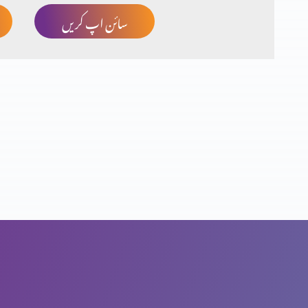
سائن اپ کریں