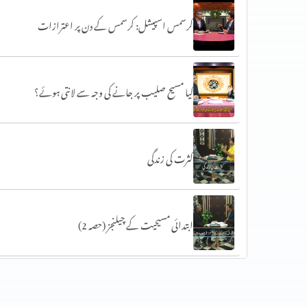
کرسمس اسپیشل: کرسمس کے دن پر اعترازات
کیا مسیح صلیب پر جانے کی وجہ سے لانتی ہوئے؟
کثرت کی زندگی
ابتدائی مسیحیت کے چیلنجز (حصہ 2)
ابتدائی مسیحیت کے چیلنجز