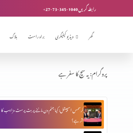
+27-73-345-1040 رابطہ کریں
گھر
ویڈیو کیٹیگری
براہ راست
بلاگ
پروگرام: یہ سچ کا سفر ہے
کرسمس اسپیشل: کیا جنم دن ماننے پر بت پرست مزاہب کا
اثر ہے؟