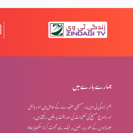
المسیح کے پیروکار عید فسح کیوں نہیں مناتے؟
روایتوں کی جانچھ پڑتال کا مقصد
معافی ازروئے انجیلی بیان (حصہ 2)
ہمارے بارے میں
ہم، زندگی ٹی وی پر، مسیحی عقیدے کے حامل ہیں اور بائبل
کرسمس اسپیشل: کیا جنم دن ماننے پر بت پرست مزاہب کا
اور یسوع مسیح کی تعلیمات کی صداقت پر یقین رکھتے ہیں۔
اثر ہے؟
عیسائیوں کے طور پر، ہمیں ہر ایک سے محبت کرنا سکھایا جاتا