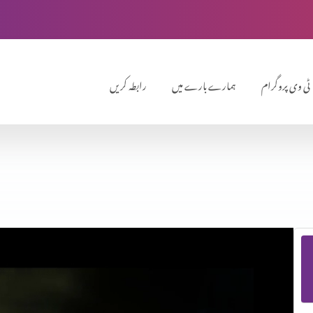
ٹی وی پروگرام
ہمارے بارے میں
رابطہ کریں