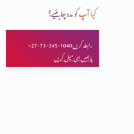
کیا آپ کو مدد چاہئیے؟
یسوع المسیح دیگر انبیا سے بڑح کر کیوں ہیں؟ حصہ 3
+27-73-345-1040 رابطہ کریں
یسوع المسیح دیگر انبیا سے بٹرھکر کیوں ہیں؟ (حصہ 2)
یا ہمیں ای میل کریں
یسوع المسیح دیگر انبیا سے بٹرھکر کیوں ہیں؟
مسیحت توہم پرستی کا نتیجہ؟ حصہ 3