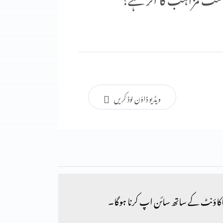
ویڈیو ڈاؤن لوڈ کریں
کاؤنٹ کے ساتھ سائن اپ کرنا ہوگا۔