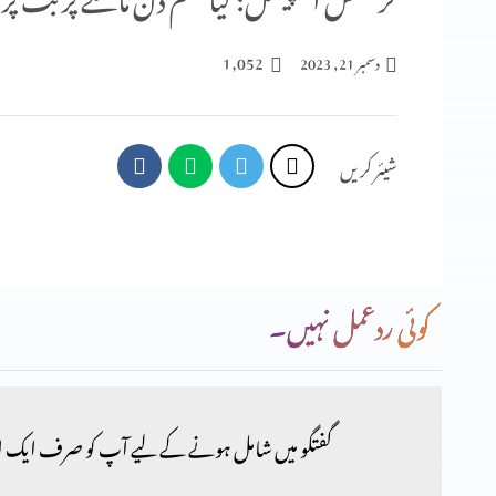
1,052
دسمبر 21, 2023
شیئر کریں
کوئی ردعمل نہیں۔
گفتگو میں شامل ہونے کے لیے آپ کو صرف ایک ا