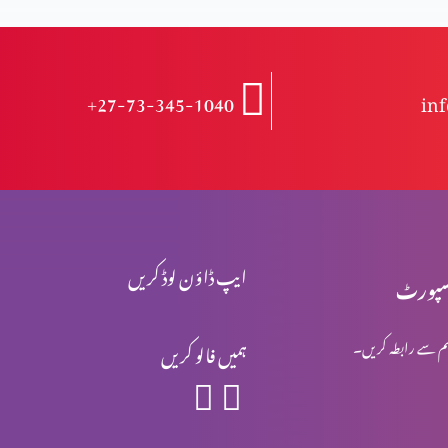
+27-73-345-1040
in
ایپ ڈاؤن لوڈ کریں
پورٹ
م سے رابطہ کریں۔
ہمیں فالو کریں