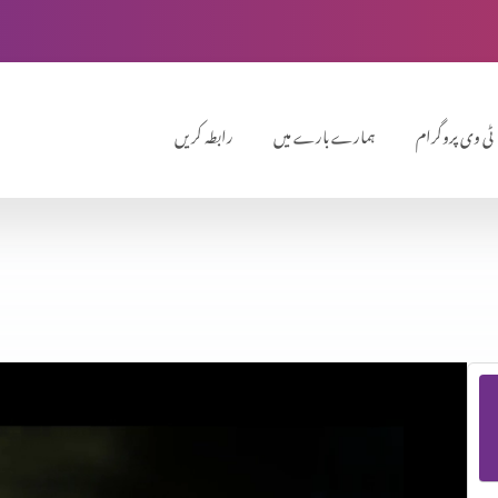
ٹی وی پروگرام
ہمارے بارے میں
رابطہ کریں