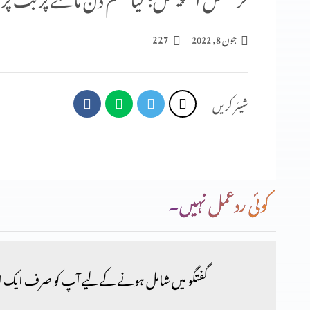
227
جون 8, 2022
شیئر کریں
کوئی ردعمل نہیں۔
گفتگو میں شامل ہونے کے لیے آپ کو صرف ایک ا