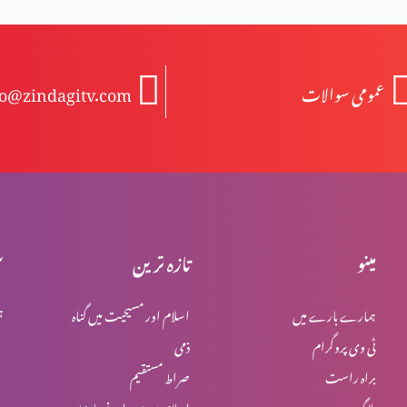
عمومی سوالات
fo@zindagitv.com
مینو
تازہ ترین
س
ہمارے بارے میں
اسلام اور مسیحیت میں گناہ
ہ
ٹی وی پروگرام
ذمی
براہ راست
صراط مستقیم
بلاگ
اسلام میں یہود اور نصاریٰ