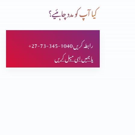
کیا آپ کو مدد چاہئیے؟
یسوع المسیح دیگر انبیا سے بڑح کر کیوں ہیں؟ حصہ 3
+27-73-345-1040 رابطہ کریں
یسوع المسیح دیگر انبیا سے بٹرھکر کیوں ہیں؟ (حصہ 2)
یا ہمیں ای میل کریں
یسوع المسیح دیگر انبیا سے بٹرھکر کیوں ہیں؟
مسیحت توہم پرستی کا نتیجہ؟ حصہ 3