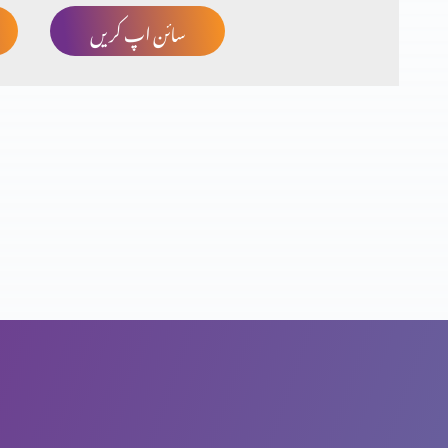
سائن اپ کریں