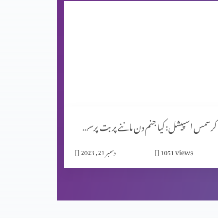
کرسمس اسپیشل: کیا جنم دن ماننے پر بت پرست مزاہب کا اثر ہے؟
views
1051
دسمبر 21, 2023