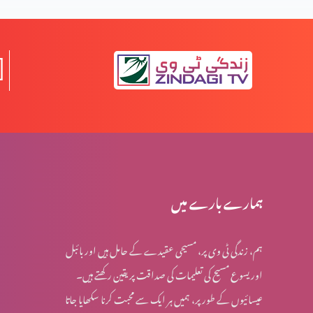
المسیح کے پیروکار عید فسح کیوں نہیں مناتے؟
روایتوں کی جانچھ پڑتال کا مقصد
معافی ازروئے انجیلی بیان (حصہ 2)
ہمارے بارے میں
ہم، زندگی ٹی وی پر، مسیحی عقیدے کے حامل ہیں اور بائبل
کرسمس اسپیشل: کیا جنم دن ماننے پر بت پرست مزاہب کا
اور یسوع مسیح کی تعلیمات کی صداقت پر یقین رکھتے ہیں۔
اثر ہے؟
عیسائیوں کے طور پر، ہمیں ہر ایک سے محبت کرنا سکھایا جاتا