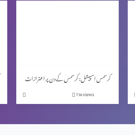
کرسمس اسپیشل: کرسمس کے دن پر اعترازات
views
736