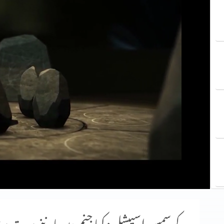
کرسمس اسپیشل: کیا جنم دن ماننے پر بت پ