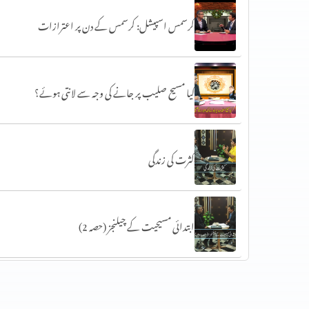
کرسمس اسپیشل: کرسمس کے دن پر اعترازات
کیا مسیح صلیب پر جانے کی وجہ سے لانتی ہوئے؟
کثرت کی زندگی
ابتدائی مسیحیت کے چیلنجز (حصہ 2)
ابتدائی مسیحیت کے چیلنجز