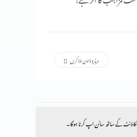
ویڈیو ڈاؤن لوڈ کریں
کاؤنٹ کے ساتھ سائن اپ کرنا ہوگا۔