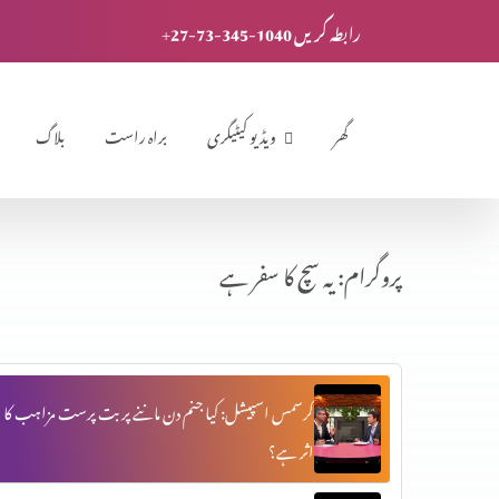
+27-73-345-1040 رابطہ کریں
گھر
ویڈیو کیٹیگری
براہ راست
بلاگ
پروگرام: یہ سچ کا سفر ہے
کرسمس اسپیشل: کیا جنم دن ماننے پر بت پرست مزاہب کا
اثر ہے؟