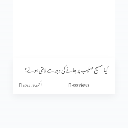
کلامِ مقدس کی صداقت ازروئے آثار قدیمہ (حصہ 2)
کلامِ مقدس کی صداقت ازروئے آثار قدیمہ (حصہ 1)
تعصب یا تاریخی ثبوت
کیا مسیح صلیب پر جانے کی وجہ سے لانتی ہوئے؟
views
455
اکتوبر 9, 2023
تاریخ میں پیشنگوئیوں کا کردار (حصہ 2)
تاریخ میں پیشنگوئیوں کا کردار