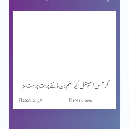
فردوسِ مجسم
شاہِ روم طبریاس کے سکئے
روایتوں کی جانچ پرٹال کا مقصد (حصہ 2)
کرسمس اسپیشل: کیا جنم دن ماننے پر بت پرست مزاہب کا اثر ہے؟
المسیح کے پیروکار عید فسح کیوں نہیں مناتے؟
views
1051
دسمبر 21, 2023
روایتوں کی جانچھ پڑتال کا مقصد