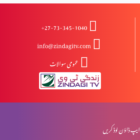
ردِ ابیونیت
+27-73-345-1040
info@zindagitv.com
ابیونی ابتدائی مسیح کیوں نہیں ہوسکتے؟
عمومی سوالات
مسیح کی پرستش تاریخ میں
اخلاقی احتساب: حقیقی راستبازی(حصہ 2)
ایپ ڈاؤن لوڈ کریں
اخلاقی احتساب: حقیقی راستبازی(حصہ 1)