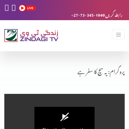
+27-73-345-1040 رابطہ کریں
پروگرام: یہ سچ کا سفر ہے