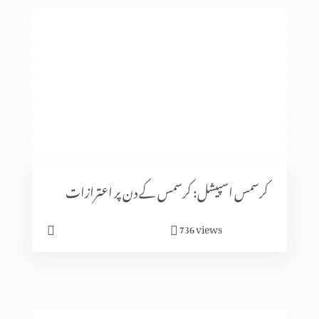
معافی ازروئے انجیلی بیان (حصہ 2)
کرسمس اسپیشل: کیا جنم دن ماننے پر بت پرست مزاہب کا اثر
ہے؟
کرسمس اسپیشل: سنتِ ابراہیمی (حصہ 2)
کرسمس اسپیشل: کرسمس کے دن پر اعترازات
views
736
معافی ازروئے انجیلی بیان