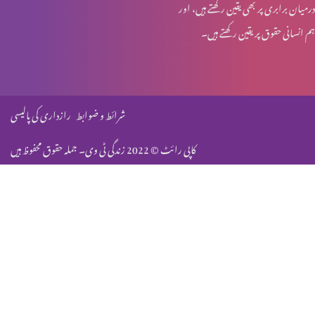
درمیان برابری پر بھی یقین رکھتے ہیں، اور
ہم انسانی حقوق پر یقین رکھتے ہیں۔
جنابِ مسیح، کشمیر میں
انجیل برنباس کی حقیقت (حصہ 2)
شرائط و ضوابط
رازداری کی پالیسی
کاپی رائٹ © 2022 زندگی ٹی وی۔ جملہ حقوق محفوظ ہیں
انجیل برنباس کی حقیت (حصہ 1)
مسیحیت میں الہام کا تصور
انسانی جبِلّت: والدینی جبِلّت