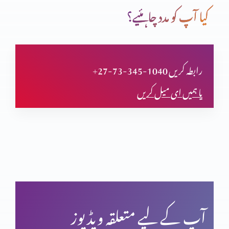
کیا آپ کو مدد چاہئیے؟
تجسم المسیح پر اعتراض
+27-73-345-1040 رابطہ کریں
یا ہمیں ای میل کریں
قیامت المسیح پر ایمان
پاک مبارک جمعہ
کرسمس اسپیشل: اسم نویسی پراعتراضات کے جوابات
آپ کے لیے متعلقہ ویڈیوز