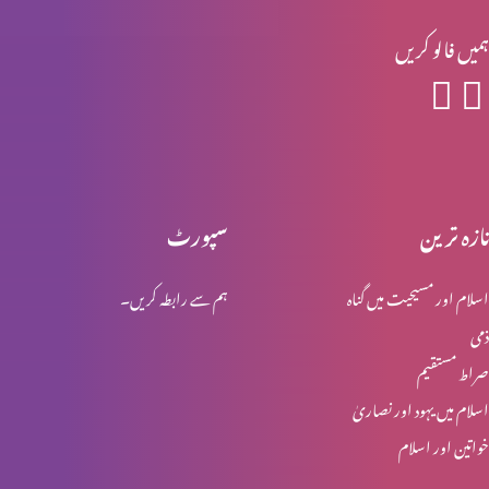
ہمیں فالو کریں
تفہیم المسیح تاریخ کے آئینے میں
اخلاقی احتساب : اجر عظیم (حصہ 2)
تازہ ترین
سپورٹ
اسلام اور مسیحیت میں گناہ
ہم سے رابطہ کریں۔
اخلاقی احتساب : اجر عظیم (حصہ 1)
ذمی
صراط مستقیم
اخلاقی احتساب: پہاڑی واعظ (حصہ 4)
اسلام میں یہود اور نصاریٰ
خواتین اور اسلام