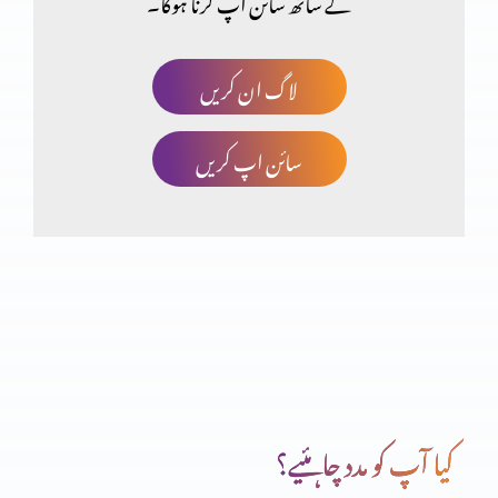
کے ساتھ سائن اپ کرنا ہوگا۔
لاگ ان کریں
سائن اپ کریں
کیا آپ کو مدد چاہئیے؟