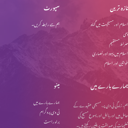
تازہ ترین
سپورٹ
اسلام اور مسیحیت میں گناہ
ہم سے رابطہ کریں۔
ذمی
صراط مستقیم
اسلام میں یہود اور نصاریٰ
خواتین اور اسلام
ہمارے بارے میں
مینو
ہمارے بارے میں
ہم، زندگی ٹی وی پر، مسیحی عقیدے کے
ٹی وی پروگرام
حامل ہیں اور بائبل اور یسوع مسیح کی
براہ راست
تعلیمات کی صداقت پر یقین رکھتے ہیں۔