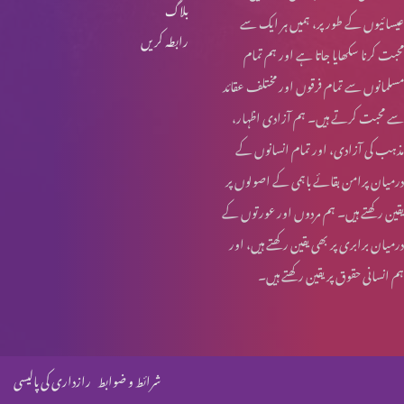
بلاگ
عیسائیوں کے طور پر، ہمیں ہر ایک سے
رابطہ کریں
محبت کرنا سکھایا جاتا ہے اور ہم تمام
مسلمانوں سے تمام فرقوں اور مختلف عقائد
سے محبت کرتے ہیں۔ ہم آزادی اظہار،
مذہب کی آزادی، اور تمام انسانوں کے
درمیان پرامن بقائے باہمی کے اصولوں پر
یقین رکھتے ہیں۔ ہم مردوں اور عورتوں کے
درمیان برابری پر بھی یقین رکھتے ہیں، اور
ہم انسانی حقوق پر یقین رکھتے ہیں۔
شرائط و ضوابط
رازداری کی پالیسی