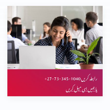
+27-73-345-1040 رابطہ کریں
یا ہمیں ای میل کریں