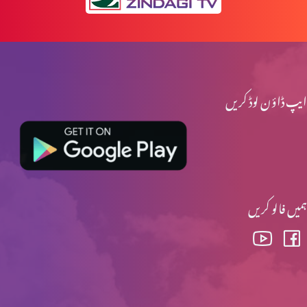
ایپ ڈاؤن لوڈ کریں
ہمیں فالو کریں