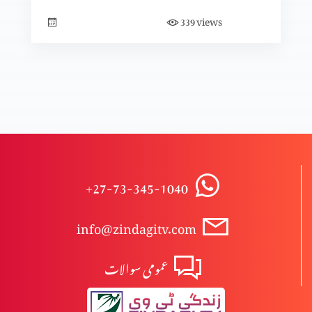
views
339
+27-73-345-1040
info@zindagitv.com
عمومی سوالات