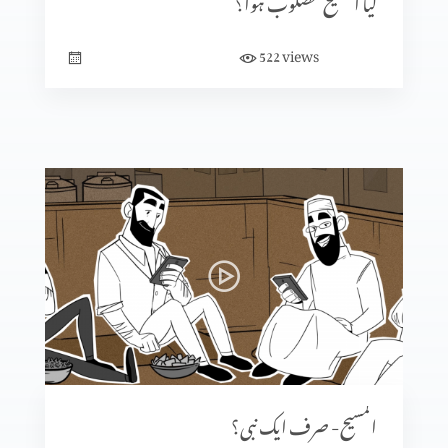
کیا المسیح مصلوب ہوا؟
views
522
المسیح- صرف ایک نبی؟