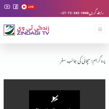
+27-73-345-1040 رابطہ کریں
پروگرام: سچائی کی جانب سفر