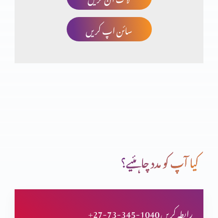
سائن اپ کریں
یسوع آسمان سے کیوں آیا
یسوع کو جاننا،اس سے محبت کرنے کے لیے (حصہ 5)
یسوع کو جاننا،اس سے محبت کرنے کے لیے (حصہ 4)
کیا آپ کو مدد چاہئیے؟
یسوع کو جاننا،اس سے محبت کرنے کے لیے (حصہ 3)
+27-73-345-1040 رابطہ کریں