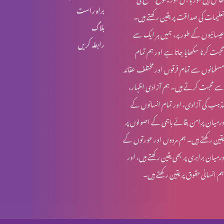
براہ راست
تعلیمات کی صداقت پر یقین رکھتے ہیں۔
مسیح میں ایمان کے وسیلے نجات
بلاگ
عیسائیوں کے طور پر، ہمیں ہر ایک سے
رابطہ کریں
محبت کرنا سکھایا جاتا ہے اور ہم تمام
جسمانی خواحیشات
مسلمانوں سے تمام فرقوں اور مختلف عقائد
سے محبت کرتے ہیں۔ ہم آزادی اظہار،
مذہب کی آزادی، اور تمام انسانوں کے
ہمیشہ آزمایش کے لیے تیار رہیں
درمیان پرامن بقائے باہمی کے اصولوں پر
یقین رکھتے ہیں۔ ہم مردوں اور عورتوں کے
درمیان برابری پر بھی یقین رکھتے ہیں، اور
خدا کی خوشنودی
ہم انسانی حقوق پر یقین رکھتے ہیں۔
مسیح میں آزادی