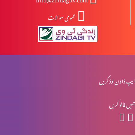
عمومی سوالات
خدا توبہ کے وسیلے معاف کرتا ہے
اپنی روش پر غور کرو
ہمارا درست انتخاب
ایپ ڈاؤن لوڈ کریں
ہمیں فالو کریں
فردوس میں کون جائے گا؟
یسوع روحانی آندھا پن دور کرتا ہے