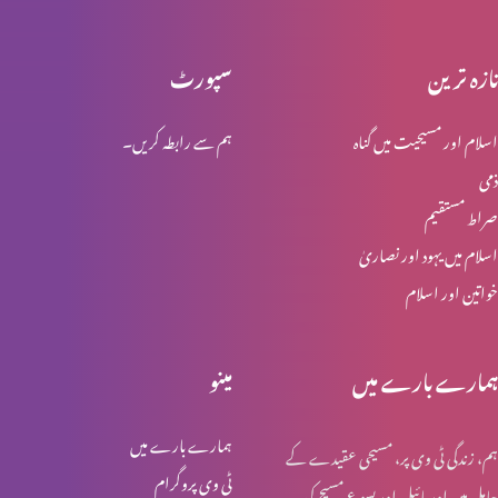
تازہ ترین
سپورٹ
یسوع رہائی بخشتا ہے
اسلام اور مسیحیت میں گناہ
ہم سے رابطہ کریں۔
ذمی
ایک دوسرے کا بوج اٹھایُں
صراط مستقیم
اسلام میں یہود اور نصاریٰ
خواتین اور اسلام
روح کی قوت پر بھروسہ کریں
ہمارے بارے میں
مینو
گناہوں کا اقرار کرنا
ہمارے بارے میں
ہم، زندگی ٹی وی پر، مسیحی عقیدے کے
ٹی وی پروگرام
حامل ہیں اور بائبل اور یسوع مسیح کی