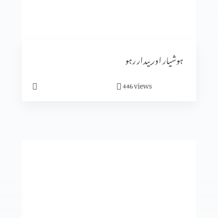
نجات بخش ایمان کے صبوت (حصہ 3)
ہوشیار اور بیدار رہو
views
446
نجات بخش ایمان کے صبوت (حصہ 2)
نجات بخش ایمان کے صبوت (حصہ 1)
یسوع دروازہ ہے