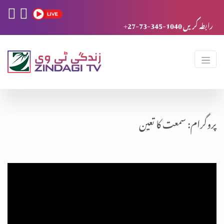
+27-73-345-1040 رابطہ کریں
پروگرام: سمعت کا تعین