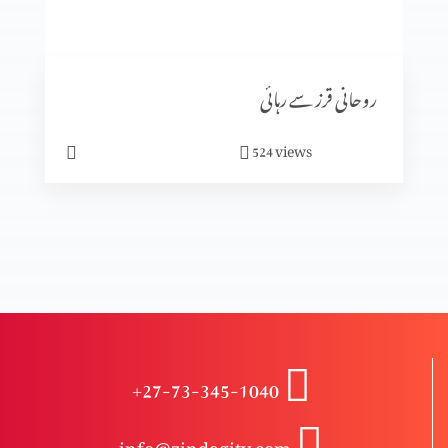
اپنی سمت یسوع کی طرف بدلو
روحانی قرز سے رہائی
یسوع زندگی کی روٹی ہے
views
524
برائی کی جڑ کیا ہے؟
کیا خدا بُرائی کی اِجازت دیتا ہے؟
+27-73-345-1040
حوصلہ شکنی سے نہ گھبرائیں
info@zindagitv.com