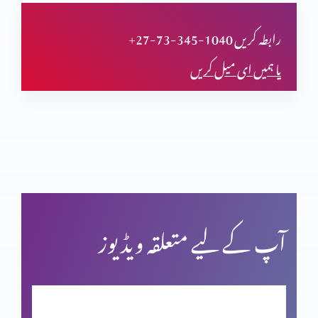
دعا (حصہ اول)
+27-73-345-1040 رابطہ کریں
یا ہمیں ای میل کریں
مسیحی مردم شماری اور ہماری زمہ داری
یشوع کی کتاب اور سلسلہ نبوت (حصہ دوم)
بائبل کی صداقت اور حقّانیَّت (حصہ 4)
آپ کے لیے متعلقہ ویڈیوز
بائبل کی صداقت اور حقّانیَّت (حصہ 3)