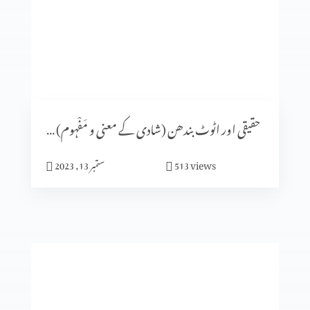
شادی کا الہٰی منصوبہ (حصہ 5)
شادی کا الٰہی منصوبہ (حصہ 4)
حقیقی اور اٹوٹ بندھن (شادی کے معنی و مَفْہوم) حصہ 1
views
513
ستمبر 13, 2023
ایماندار پرکھا جاتا ہے
میں نیچرل نہیں بلکہ سپر نیچرل ہوں