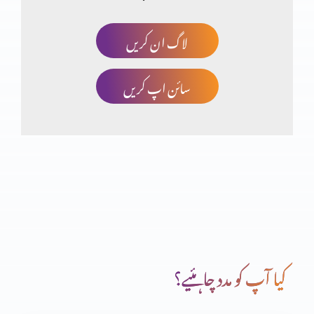
لاگ ان کریں
خدا کا منضوبہ
سائن اپ کریں
جو آپ کے ہاتھ میں ہے وہ بابرکت ہے
خداوند کا خوف
دعا (حصہ دوم)
کیا آپ کو مدد چاہئیے؟