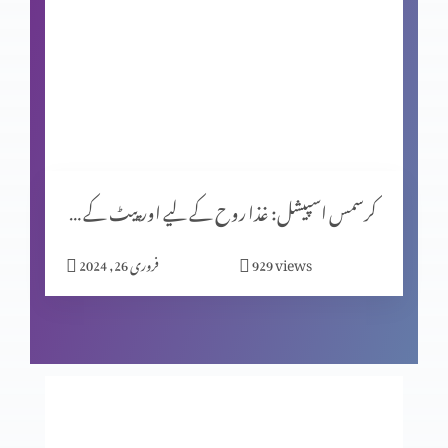
کرسمس اسپیشل (حصہ 1)
یشوُع کی کتاب اور سلسلۂ نبوّت
کرسمس اسپیشل: غذا روح کے لیے اور پیٹ کے لیے؟
زندگی ایک پیغام ہے
views
929
فروری 26, 2024
اصل قربانی
فکسڈ مائنڈ سیٹ