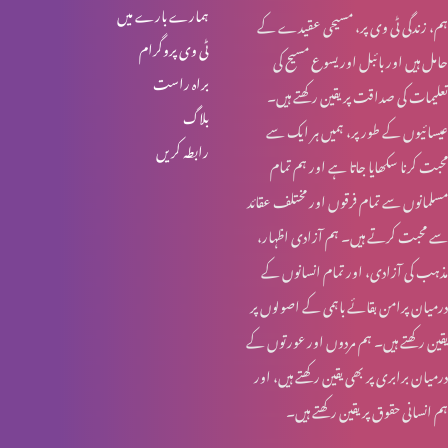
ہمارے بارے میں
ہم، زندگی ٹی وی پر، مسیحی عقیدے کے
خواجہ سرا کا مقام کلام مقدس میں (حصہ 1)
ٹی وی پروگرام
حامل ہیں اور بائبل اور یسوع مسیح کی
براہ راست
تعلیمات کی صداقت پر یقین رکھتے ہیں۔
بلاگ
عیسائیوں کے طور پر، ہمیں ہر ایک سے
قربانی کا گوشت اور خواتین کی زمداری
رابطہ کریں
محبت کرنا سکھایا جاتا ہے اور ہم تمام
مسلمانوں سے تمام فرقوں اور مختلف عقائد
کرسمس اسپیشل: یسوع مسیح کا نسب نامہ اور خواتین
سے محبت کرتے ہیں۔ ہم آزادی اظہار،
مذہب کی آزادی، اور تمام انسانوں کے
درمیان پرامن بقائے باہمی کے اصولوں پر
روزہ اور عورت کے شرعی مسایل (حصہ 4)
یقین رکھتے ہیں۔ ہم مردوں اور عورتوں کے
درمیان برابری پر بھی یقین رکھتے ہیں، اور
ہم انسانی حقوق پر یقین رکھتے ہیں۔
روزہ اور عورت کے شرعی مسایل (حصہ 3)