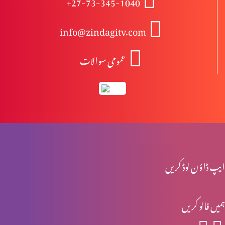
+27-73-345-1040
info@zindagitv.com
خواتین کی خدمت
عمومی سوالات
صبا کی ملکہ کا شاہی دورہ
محبت کی 5 زبانیں
ایپ ڈاؤن لوڈ کریں
مقدسہ مریم
ہمیں فالو کریں
ناکام عادتیں