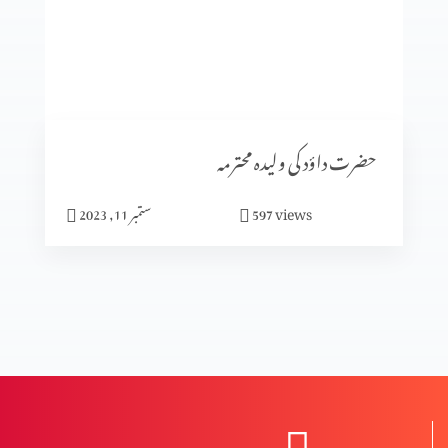
سیٹرھی کی برکت
شادی کا الٰہی منصوبہ (حصہ3)
حضرت داؤد کی ولیدہ محترمہ
views
597
ستمبر 11, 2023
شادی کا الٰہی منصوبہ (حصہ2)
شادی کا الٰہی منصوبہ (حصہ 1)
نعمت اور پھل میں فرق