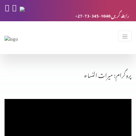
+27-73-345-1040 رابطہ کریں
پروگرام: میرات النساء