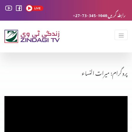
+27-73-345-1040 رابطہ کریں
پروگرام: میرات النساء