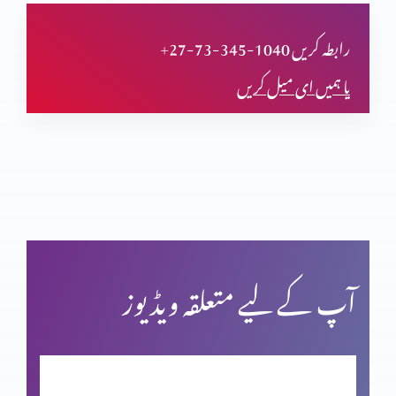
دعا (حصہ اول)
+27-73-345-1040 رابطہ کریں
یا ہمیں ای میل کریں
مسیحی مردم شماری اور ہماری زمہ داری
یشوع کی کتاب اور سلسلہ نبوت (حصہ دوم)
بائبل کی صداقت اور حقّانیَّت (حصہ 4)
آپ کے لیے متعلقہ ویڈیوز
بائبل کی صداقت اور حقّانیَّت (حصہ 3)