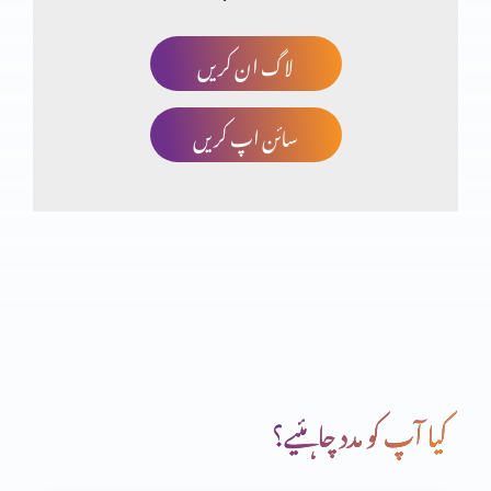
لاگ ان کریں
خدا کا منضوبہ
سائن اپ کریں
جو آپ کے ہاتھ میں ہے وہ بابرکت ہے
خداوند کا خوف
دعا (حصہ دوم)
کیا آپ کو مدد چاہئیے؟