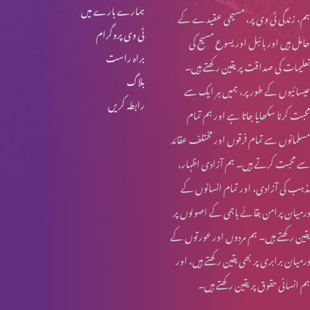
ہمارے بارے میں
ہم، زندگی ٹی وی پر، مسیحی عقیدے کے
خواجہ سرا کا مقام کلام مقدس میں (حصہ 1)
ٹی وی پروگرام
حامل ہیں اور بائبل اور یسوع مسیح کی
براہ راست
تعلیمات کی صداقت پر یقین رکھتے ہیں۔
بلاگ
عیسائیوں کے طور پر، ہمیں ہر ایک سے
قربانی کا گوشت اور خواتین کی زمداری
رابطہ کریں
محبت کرنا سکھایا جاتا ہے اور ہم تمام
مسلمانوں سے تمام فرقوں اور مختلف عقائد
کرسمس اسپیشل: یسوع مسیح کا نسب نامہ اور خواتین
سے محبت کرتے ہیں۔ ہم آزادی اظہار،
مذہب کی آزادی، اور تمام انسانوں کے
درمیان پرامن بقائے باہمی کے اصولوں پر
روزہ اور عورت کے شرعی مسایل (حصہ 4)
یقین رکھتے ہیں۔ ہم مردوں اور عورتوں کے
درمیان برابری پر بھی یقین رکھتے ہیں، اور
ہم انسانی حقوق پر یقین رکھتے ہیں۔
روزہ اور عورت کے شرعی مسایل (حصہ 3)