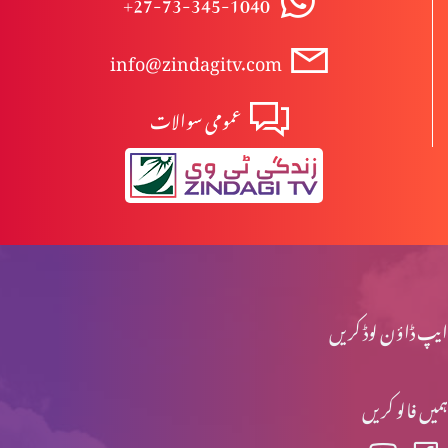
+27-73-345-1040
info@zindagitv.com
خواتین کی خدمت
عمومی سوالات
صبا کی ملکہ کا شاہی دورہ
محبت کی 5 زبانیں
ایپ ڈاؤن لوڈ کریں
مقدسہ مریم
ہمیں فالو کریں
ناکام عادتیں