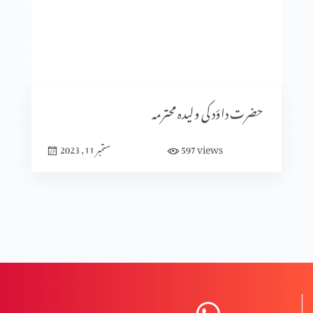
سیٹرھی کی برکت
شادی کا الٰہی منصوبہ (حصہ3)
حضرت داؤد کی ولیدہ محترمہ
views
597
ستمبر 11, 2023
شادی کا الٰہی منصوبہ (حصہ2)
شادی کا الٰہی منصوبہ (حصہ 1)
نعمت اور پھل میں فرق