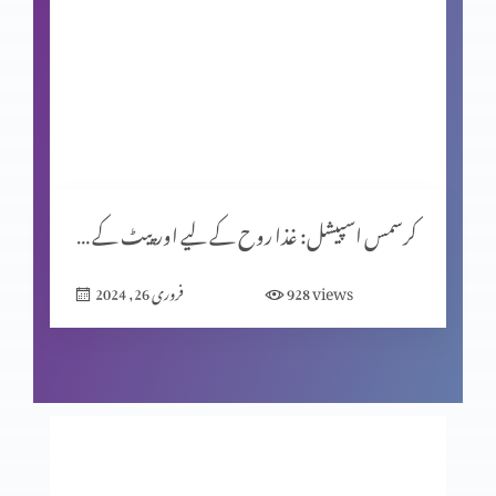
کرسمس اسپیشل (حصہ 1)
یشوُع کی کتاب اور سلسلۂ نبوّت
کرسمس اسپیشل: غذا روح کے لیے اور پیٹ کے لیے؟
زندگی ایک پیغام ہے
views
928
فروری 26, 2024
اصل قربانی
فکسڈ مائنڈ سیٹ