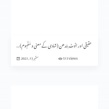
شادی کا الہٰی منصوبہ (حصہ 5)
شادی کا الٰہی منصوبہ (حصہ 4)
حقیقی اور اٹوٹ بندھن (شادی کے معنی و مَفْہوم) حصہ 1
views
513
ستمبر 13, 2023
ایماندار پرکھا جاتا ہے
میں نیچرل نہیں بلکہ سپر نیچرل ہوں