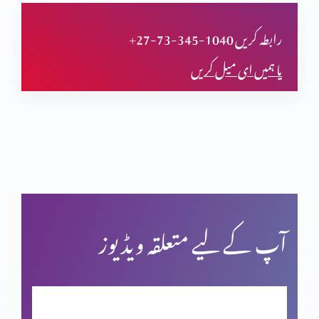
تجسم المسیح پر اعتراض
+27-73-345-1040 رابطہ کریں
یا ہمیں ای میل کریں
قیامت المسیح پر ایمان
پاک مبارک جمعہ
کرسمس اسپیشل: اسم نویسی پراعتراضات کے جوابات
آپ کے لیے متعلقہ ویڈیوز
فردوسِ مجسم