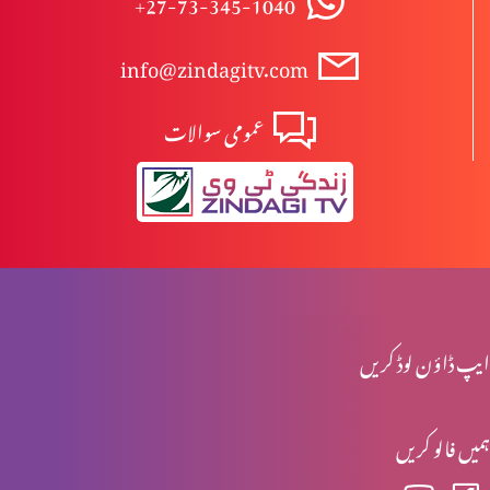
+27-73-345-1040
info@zindagitv.com
ابیونی ابتدائی مسیح کیوں نہیں ہوسکتے؟
عمومی سوالات
مسیح کی پرستش تاریخ میں
اخلاقی احتساب: حقیقی راستبازی(حصہ 2)
ایپ ڈاؤن لوڈ کریں
اخلاقی احتساب: حقیقی راستبازی(حصہ 1)
ہمیں فالو کریں
تفہیم المسیح تاریخ کے آئینے میں