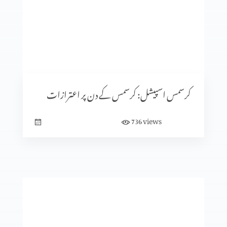
کرسمس اسپیشل: کیا جنم دن ماننے پر بت پرست مزاہب کا اثر
ہے؟
کرسمس اسپیشل: سنتِ ابراہیمی (حصہ 2)
کرسمس اسپیشل: کرسمس کے دن پر اعترازات
views
736
معافی ازروئے انجیلی بیان
کلامِ مقدس کی صداقت ازروئے آثار قدیمہ (حصہ 2)