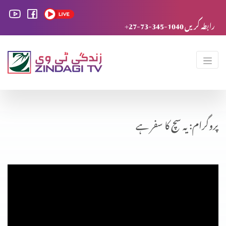
+27-73-345-1040 رابطہ کریں
پروگرام: یہ سچ کا سفر ہے