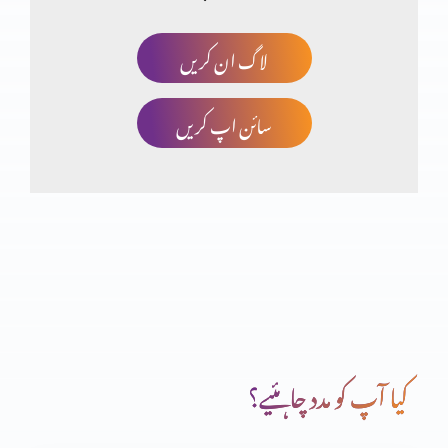
لاگ ان کریں
مسیحت توہم پرستی کا نتیجہ؟ حصہ 3
سائن اپ کریں
انجیل مقدسہ کی تاریخی شہادتیں (یوحنا اصطباغی)
مسیحت توہم پرستی کا نتیجہ؟ (حصہ دوم)
مسیحت توہم پرستی کا نتیجہ؟
کیا آپ کو مدد چاہئیے؟