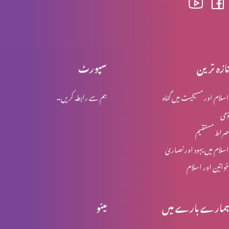
اخلاقی احتساب : اجر عظیم (حصہ 2)
تازہ ترین
سپورٹ
اسلام اور مسیحیت میں گناہ
ہم سے رابطہ کریں۔
اخلاقی احتساب : اجر عظیم (حصہ 1)
ذمی
صراط مستقیم
اخلاقی احتساب: پہاڑی واعظ (حصہ 4)
اسلام میں یہود اور نصاریٰ
خواتین اور اسلام
مِعیارالاقدار (نورمیٹیوف سائنس)
ہمارے بارے میں
مینو