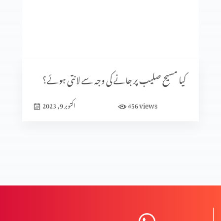
کلامِ مقدس کی صداقت ازروئے آثار قدیمہ (حصہ 1)
تعصب یا تاریخی ثبوت
کیا مسیح صلیب پر جانے کی وجہ سے لانتی ہوئے؟
views
456
اکتوبر 9, 2023
تاریخ میں پیشنگوئیوں کا کردار (حصہ 2)
تاریخ میں پیشنگوئیوں کا کردار
ردِ ابیونیت