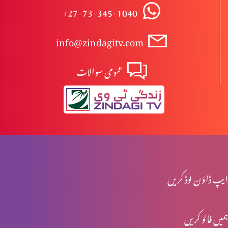
+27-73-345-1040
تبلیغِ مسیحیت یا درپیش رکاوٹین پارٹ 2
info@zindagitv.com
عمومی سوالات
ارادہِ خداوند اور مسیحیت پارٹ 1
کیا بائبل جبار خدا کا تصور پیش کرتا ہے؟
کیا خداتعالیٰ طرفدار ہے؟
ایپ ڈاؤن لوڈ کریں
ہمیں فالو کریں
مسیح کی الوہیت پارٹ 5