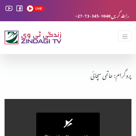
+27-73-345-1040 رابطہ کریں
پروگرام: حاتمی سچائی