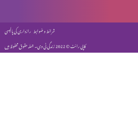
مسیح کی الوہیت پارٹ 3
شرائط و ضوابط
رازداری کی پالیسی
کاپی رائٹ © 2022 زندگی ٹی وی۔ جملہ حقوق محفوظ ہیں
مسیح کی الوہیت پارٹ 4
مسیح کی الوہیت پارٹ 6
سلامتی کا شہزادہ
کیا مسیح موت سے خوفزدہ تھے؟