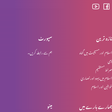
سچائی کے بارے سوال
تازہ ترین
سپورٹ
انجیل کیا ہے؟
اسلام اور مسیحیت میں گناہ
ہم سے رابطہ کریں۔
ذمی
چوتھا کلمہ "آئے میرے خدا آئے مائرے خدا تو نہیں مجھے کون چھوڑ
صراط مستقیم
دیا”
اسلام میں یہود اور نصاریٰ
خواتین اور اسلام
کِیا یسوع ہی صلیب پر موا؟
ہمارے بارے میں
مینو