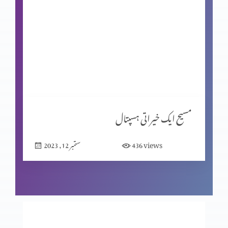
خدا کی بادشاہت
نیک اعمال
یسعیاہ کی کتاب باب 53 (حصہ 2)
مسیح ایک خیراتی ہسپتال
views
436
ستمبر 12, 2023
یسعیاہ کی کتاب 53 باب
مسیح کے دشوار فرمودات؟ (حصہ 2)