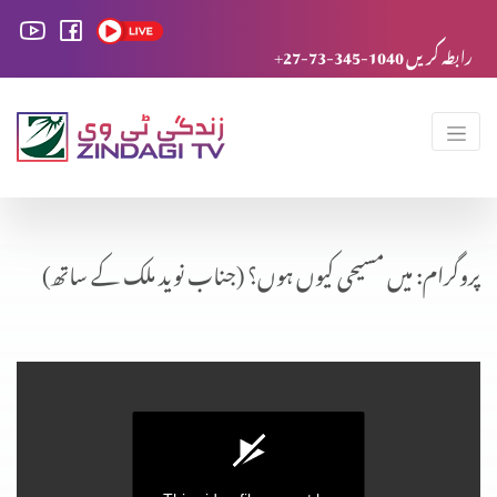
+27-73-345-1040 رابطہ کریں
پروگرام: میں مسیحی کیوں ہوں؟ (جناب نوید ملک کے ساتھ)