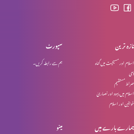
گناہ کا راج
تازہ ترین
سپورٹ
تائب دل نہ ہونے والوں کی عدالت
اسلام اور مسیحیت میں گناہ
ہم سے رابطہ کریں۔
ذمی
حضرتِ یوحنا کی گواہی
صراط مستقیم
اسلام میں یہود اور نصاریٰ
خواتین اور اسلام
خدا کے حضور مقبولِ نظر
ہمارے بارے میں
مینو