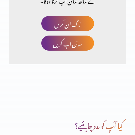
کے ساتھ سائن اپ کرنا ہوگا۔
ایب جوئی سے ممانعت
لاگ ان کریں
سائن اپ کریں
آنحضرت پر ایمان
اناجیل اربہ اور انجیل برنباس
باب الجنت سے داخلہ
کیا آپ کو مدد چاہئیے؟
خدا ایک ہے یا تین ؟