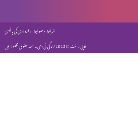
بندگانِ خدا کو مَحض دُعا کے لیے استمال کرنا
شرائط و ضوابط
رازداری کی پالیسی
کاپی رائٹ © 2022 زندگی ٹی وی۔ جملہ حقوق محفوظ ہیں
وظیفہ براہ رہائی
خودی کو بلند کرنا، کیا یہ درست ہے؟
دُعا اور دعویٰ
شِرک کیا ہے؟