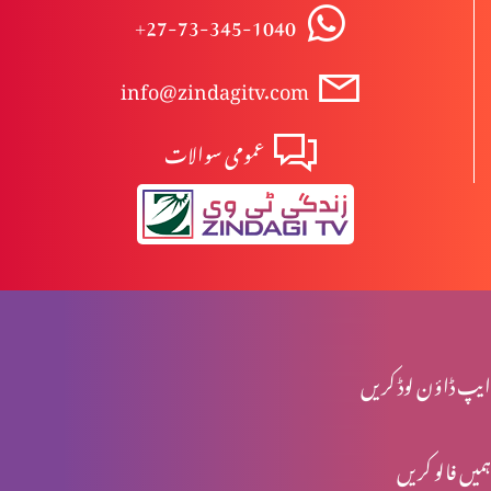
+27-73-345-1040
مسیح کی شان
info@zindagitv.com
عمومی سوالات
نیا سال – میں کیا کروں؟
مذاہب میں ہم آہنگی
میڈیا ہماری پہچھن کرواتا ہے
ایپ ڈاؤن لوڈ کریں
ہمیں فالو کریں
حقیقی راستبازی کیا ہے؟