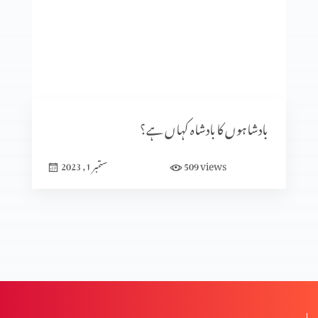
فیصلہ کی جُرات
موت کے حقیقی معنی
بادشاہوں کا بادشاہ کہاں ہے؟
میرا معجزہ
views
509
ستمبر 1, 2023
میں مسیحی کیوں ہوں؟(عظیم قدیر بخش کے ساتھ)
طرز حیات