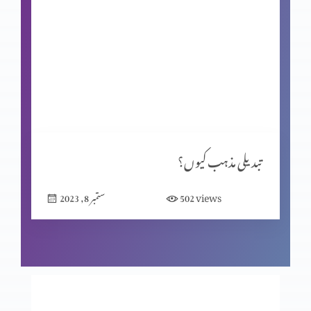
اہلِ یہود و نصرانیوں کا مفاد
انسانی تحریر یا الہٰی مکاشفہ؟
ماضی کی داستان
تبدیلی مذہب کیوں؟
views
502
ستمبر 8, 2023
ایک مسیحی کون ہے؟
گناہ اور اس کے اثرات(موروثی گناہ)