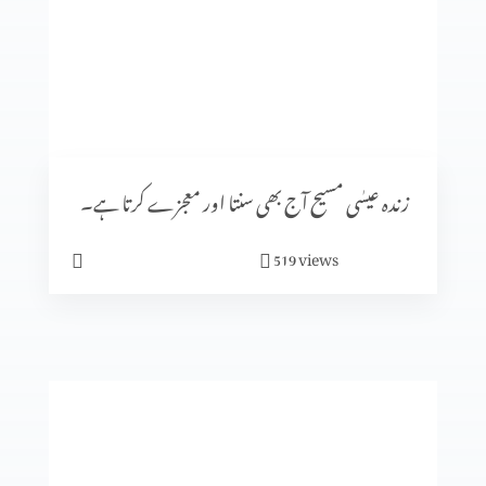
عیدِ قربان، عہد کی روشنی میں (بائبل او قرآن) Part 1
جنسی زیادتی کے بڑھتے ہوئے واقیات : اسباب اور حَل Part 3
زندہ عیسٰی مسیح آج بھی سنتا اور معجزے کرتا ہے۔
views
519
جنسی زیادتی کے بڑھتے ہوئے واقیات : اسباب اور حَل Part 2
جنسی زیادتی کے بڑھتے ہوئے واقیات : اسباب اور حَل Part 1