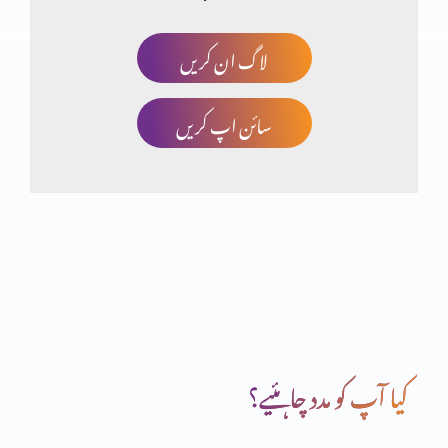
لاگ ان کریں
سورہ یونس 94 اور سورہ نحل 42 کا منحرف کون؟ Part 1
سائن اپ کریں
کرتارپور راہداری، ایڈورڈ کالج پشاور پر قبصۃ
زمین پر کیوں ہوں؟ نکارَہ پھیپھڑے، جواب و شفاء کیسے؟
آیات کی حقیقی پیروی کی پرکھ
کیا آپ کو مدد چاہئیے؟