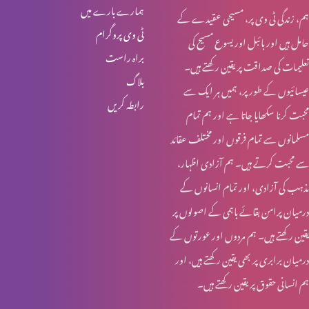
ہمارے بارے میں
ہم، زندگی ٹی وی پر، مسیحی عقیدے کے
زندہ یسوع مسیح نے کلام کیا. کیسے؟
ٹی وی پروگرام
حامل ہیں اور بائبل اور یسوع مسیح کی
براہ راست
تعلیمات کی صداقت پر یقین رکھتے ہیں۔
بلاگ
عیسائیوں کے طور پر، ہمیں ہر ایک سے
نیوزی لینڈ میں حملہ، پاکستان انڈیا میں تناؤ، حل؟
رابطہ کریں
محبت کرنا سکھایا جاتا ہے اور ہم تمام
مسلمانوں سے تمام فرقوں اور مختلف عقائد
نیوزی لینڈ میں حملہ، پاکستان انڈیا میں تناؤ، حل؟ خدا کہاں ہے؟
سے محبت کرتے ہیں۔ ہم آزادی اظہار،
مذہب کی آزادی، اور تمام انسانوں کے
درمیان پرامن بقائے باہمی کے اصولوں پر
یسوع (عیسا) نے مردہ ماں کو زندہ کر دیا
یقین رکھتے ہیں۔ ہم مردوں اور عورتوں کے
درمیان برابری پر بھی یقین رکھتے ہیں، اور
ہم انسانی حقوق پر یقین رکھتے ہیں۔
انڈیا اور پاکستان میں تناؤ: حال کیا ہے؟