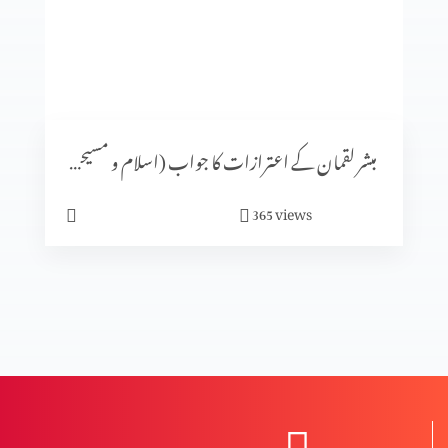
روزہ، علما اور کتب کی روشنی میں. Part 2
یسوع مسیح کی قدرت اور تعلیم آج بھی جاری/ آدھا سر پلاسٹک کا،
مگر مسیح کی قدرت سے زندہ، کیسے؟
مبشر لقمان کے اعترازات کا جواب (اسلام و مسیحیت)
یسوع مسیح کی قدرت اور تعلیم آج بھی جاری/ آدھا سر پلاسٹک کا،
views
365
مگر مسیح کی قدرت سے زندہ، کیسے؟
روزہ، علما اور کتب کی روشنی میں. Part 2
عیسٰی مسیح آج بھی اندھوں کو شفا دیتے ہیں؟ کیسے؟