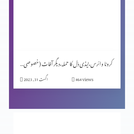
خدا کے خادموں کی عزت و مخلافت، سزا و برکت (اسلام و
مسیحیت) Part 2
خدا کے خادموں کی عزت و مخلافت، سزا و برکت (اسلام و
مسیحیت) Part 1
کرونا وائرس،ٹیڈی دَل کا حملہ،دیگر آفات (خصوصی پروگرام)
خدا کے خادموں کی عزت و مخلافت، سزا و برکت (اسلام و
مسیحیت) Part 1
views
464
اگست 31, 2023
عیسیٰ،قیامت تک غالب /یسوع مسیح سے ملاقت،آ بھی،مگر کیسے؟
خدا دعاوُں کو سنتا اور جواب دیتا ہے۔