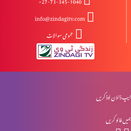
+27-73-345-1040
info@zindagitv.com
جنت کی زمانت کیسے؟ اسلام اور مسیحیت
عمومی سوالات
روزہ، علما اور کتب کی روشنی میں. Part 1
کیا (عیسٰی) مسیح کسی نبی کے امتی بن کر آئیں گے؟ Part 2
ایپ ڈاؤن لوڈ کریں
کیا (عیسٰی) مسیح کسی نبی کے امتی بن کر آئیں گے؟ Part 1
ہمیں فالو کریں
چین کے لڑکوں سے مسیحی لڑکوں کی شادی: بائبل کی تعلیم؟ Part 4