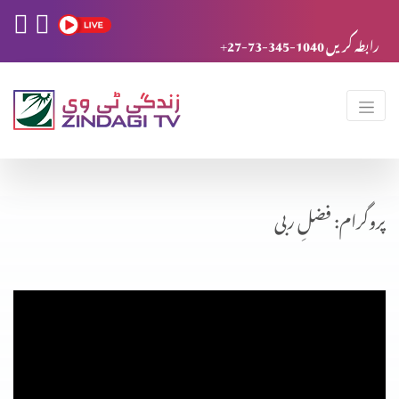
+27-73-345-1040 رابطہ کریں
پروگرام: فضلِ ربی