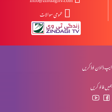
عمومی سوالات
یسوع مسیح کا مرُدوں میں سے جی اٹھانا
یسوع کی موت اور تدفین
یسوع کا صلیب پر چڑہایا جانا
ایپ ڈاؤن لوڈ کریں
ہمیں فالو کریں
پلاتوس کی عدالت میں یسوع کی پیشی
جنابِ پطرس رسول کا انکار