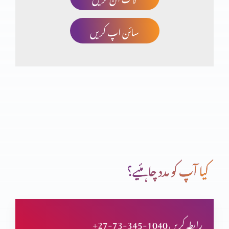
سائن اپ کریں
شگردوں کی تربیت
بیماری اور موت پر یسوع کا اختیار
یسوع کا بدرحوں پر اختیار
کیا آپ کو مدد چاہئیے؟
یہ کون ہے؟
+27-73-345-1040 رابطہ کریں