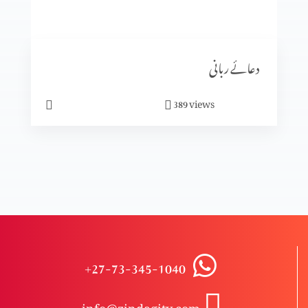
یسوع کی گلیلی خدمت کا آغاز
دعائے ربانی
کرسمس کیوں ہے؟
views
389
کرسمس کیا ہے؟
تجسم المسیح (حصہ 1)
+27-73-345-1040
اختتام
info@zindagitv.com