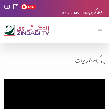
+27-73-345-1040 رابطہ کریں
پروگرام: نور حیات