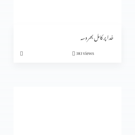
متّی کی بلاہٹ
خدا پر کامل بھروسہ
views
383
یسوع کی الوہیت کا ظاہر ہونا (حصہ 2)
یسوع کی الوہیت کا ظاہر ہونا (حصہ 1)
یسو ع اپنے آبائی گاوں میں