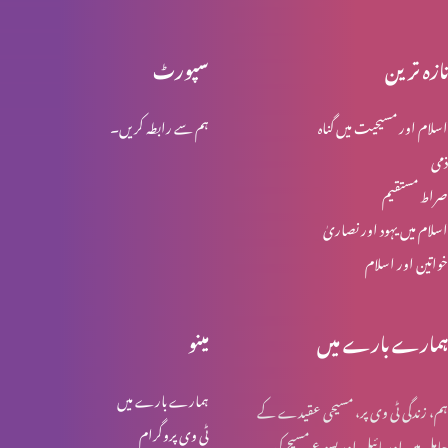
تازہ ترین
سپورٹ
یسوع مسیح کی گرفتاری اور عدالت
اسلام اور مسیحیت میں گناہ
ہم سے رابطہ کریں۔
ذمی
یسوع مسیح کا اپنی بیگناہی کا اعلان
صراط مستقیم
اسلام میں یہود اور نصاریٰ
خواتین اور اسلام
پطرس کے انکار کی پشینگوئی
ہمارے بارے میں
مینو
عشاےؑ ربانی
ہمارے بارے میں
ہم، زندگی ٹی وی پر، مسیحی عقیدے کے
ٹی وی پروگرام
حامل ہیں اور بائبل اور یسوع مسیح کی