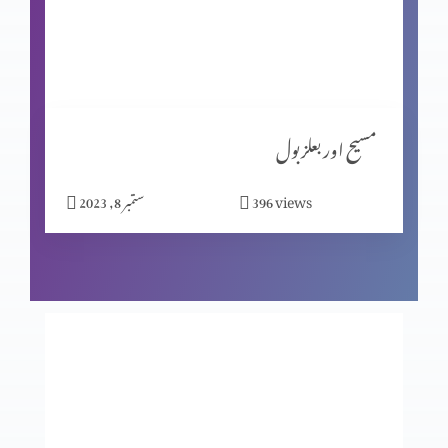
شاگردیت کا معیار (حصہ 1)
مبارکبادیاں اور افسوس
مسیح اور بعلزبول
views
396
ستمبر 8, 2023
شاگردوں کا چیناؤ
ابن آدم سبت کا مالک ہے
انجیل کا انوکھاپن