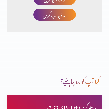
سائن اپ کریں
شگردوں کی تربیت
بیماری اور موت پر یسوع کا اختیار
یسوع کا بدرحوں پر اختیار
کیا آپ کو مدد چاہئیے؟
یہ کون ہے؟
+27-73-345-1040 رابطہ کریں