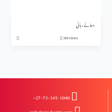
یسوع کی گلیلی خدمت کا آغاز
دعائے ربانی
کرسمس کیوں ہے؟
views
389
کرسمس کیا ہے؟
تجسم المسیح (حصہ 1)
+27-73-345-1040
اختتام
info@zindagitv.com