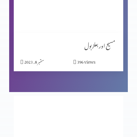
شاگردیت کا معیار (حصہ 1)
مبارکبادیاں اور افسوس
مسیح اور بعلزبول
views
396
ستمبر 8, 2023
شاگردوں کا چیناؤ
ابن آدم سبت کا مالک ہے
انجیل کا انوکھاپن