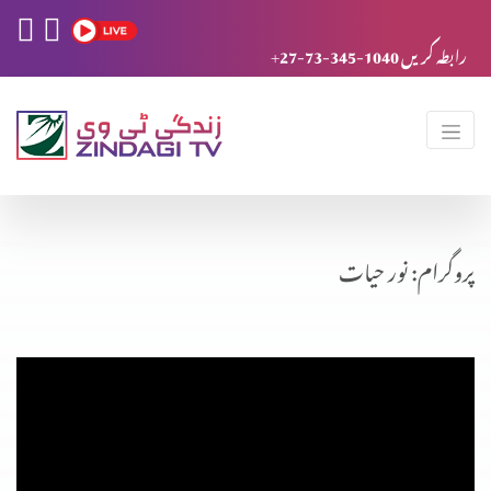
+27-73-345-1040 رابطہ کریں
پروگرام: نور حیات