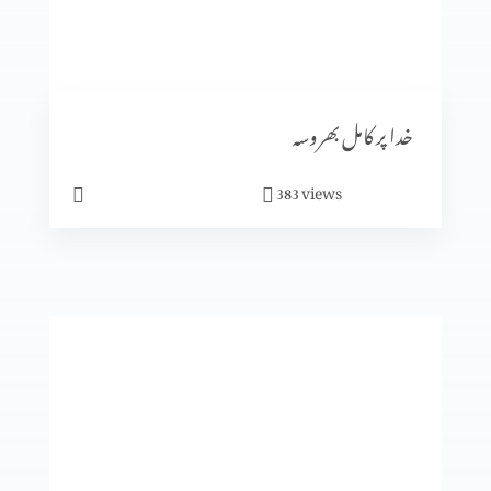
متّی کی بلاہٹ
خدا پر کامل بھروسہ
views
383
یسوع کی الوہیت کا ظاہر ہونا (حصہ 2)
یسوع کی الوہیت کا ظاہر ہونا (حصہ 1)
یسو ع اپنے آبائی گاوں میں