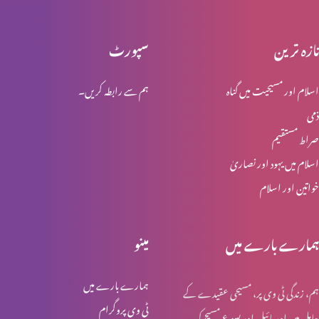
تازہ ترین
سپورٹ
یسوع مسیح کی گرفتاری اور عدالت
اسلام اور مسیحیت میں گناہ
ہم سے رابطہ کریں۔
ذمی
یسوع مسیح کا اپنی بیگناہی کا اعلان
صراط مستقیم
اسلام میں یہود اور نصاریٰ
خواتین اور اسلام
پطرس کے انکار کی پشینگوئی
ہمارے بارے میں
مینو
عشاےؑ ربانی
ہمارے بارے میں
ہم، زندگی ٹی وی پر، مسیحی عقیدے کے
ٹی وی پروگرام
حامل ہیں اور بائبل اور یسوع مسیح کی