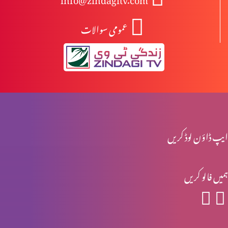
عمومی سوالات
یسوع مسیح کا مرُدوں میں سے جی اٹھانا
یسوع کی موت اور تدفین
یسوع کا صلیب پر چڑہایا جانا
ایپ ڈاؤن لوڈ کریں
ہمیں فالو کریں
پلاتوس کی عدالت میں یسوع کی پیشی
جنابِ پطرس رسول کا انکار