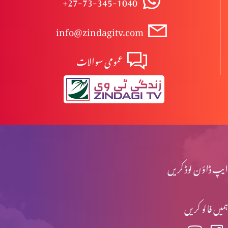
+27-73-345-1040
info@zindagitv.com
مخالفِ مسیح کے ظہور کی علامات (حصہ 2)
عمومی سوالات
مخلفِ مسیح کے ظہور کی علامات (حصہ 1)
نوح کے ایام اور آج کے ایام میں مماثلت (حصہ 2)
ایپ ڈاؤن لوڈ کریں
نوح کے ایام اور آج کے ایام میں مماثلت (حصہ 1)
ہمیں فالو کریں
ابن آدم کے آنے کے دنوں میں آفات (حصہ 2)