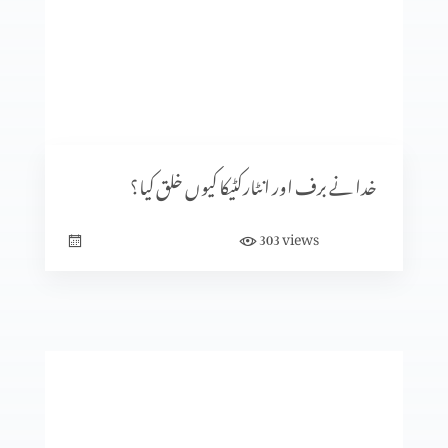
مخالفِ مسیح کے ظہور کی علامات (حصہ 2)
یہودیوں میں سے مخالفِ مسیح
خدا نے برف اور انٹارکٹیکا کیوں خلق کیا؟
views
303
روم اور پاپائیت کا آغاز (حصہ 2)
روم اور پاپائیت کا آغاز