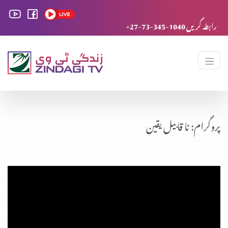
+27-73-345-1040 رابطہ کریں
پروگرام: نا قابیل یقین