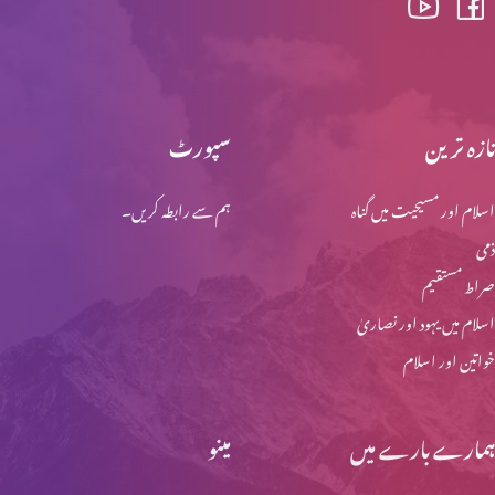
ابنِ آدم کی دوبارہ آمد اور آفات (حصہ 1)
تازہ ترین
سپورٹ
اسلام اور مسیحیت میں گناہ
ہم سے رابطہ کریں۔
ابنِ آدم کے دنو ں میں کیا ہوگا؟
ذمی
صراط مستقیم
نفالیم کے بارے میں وضاحت
اسلام میں یہود اور نصاریٰ
خواتین اور اسلام
نوح کے ایام: جبار نے کیا کیا کیا؟
ہمارے بارے میں
مینو