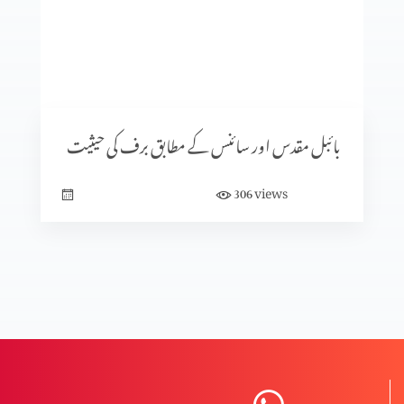
دہریت کے پھلاؤ کے طریقہ کار اور بچاؤ کے طریقہ کار
المسیح کی صلیبی موت پر اعتراضات اور اُنکے جوابات
بائبل مقدس اور سائنس کے مطابق برف کی حیثیت
views
306
دہرت کی بنیاد اور اثرات؟
دہریت کیا ہے؟
مخالفِ مسیح کے ظہور کی علامات (حصہ 3)