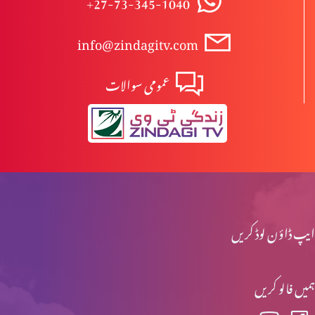
+27-73-345-1040
info@zindagitv.com
مخالفِ مسیح کے ظہور کی علامات (حصہ 2)
عمومی سوالات
مخلفِ مسیح کے ظہور کی علامات (حصہ 1)
نوح کے ایام اور آج کے ایام میں مماثلت (حصہ 2)
ایپ ڈاؤن لوڈ کریں
نوح کے ایام اور آج کے ایام میں مماثلت (حصہ 1)
ہمیں فالو کریں
ابن آدم کے آنے کے دنوں میں آفات (حصہ 2)