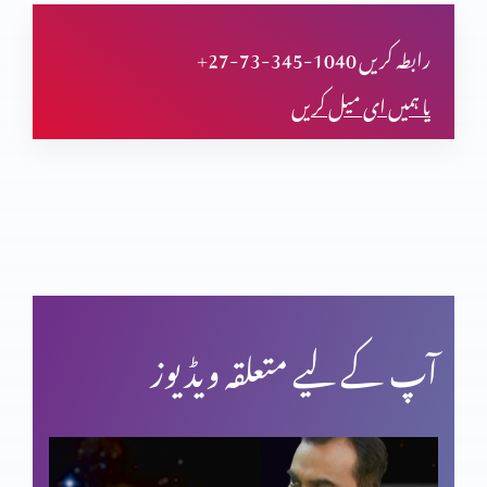
کیا مضامین بھی سائنس کی تائیدکرتے ہیں؟(حصہ پنجم)
+27-73-345-1040 رابطہ کریں
یا ہمیں ای میل کریں
کیا مضامین بھی سائنس کی تائیدکرتے ہیں؟(حصہ چہارم)
کیا مزامیر بھی سائنس کی تائیدکرتے ہیں؟(حصہ سوم)
کیا مزامیر بھی سائنس کی تائید کرتے ہیں؟ (حصہ 2)
آپ کے لیے متعلقہ ویڈیوز
کیا مزامیر بھی سائنس کی تائید کرتے ہیں؟ (حصہ 1)