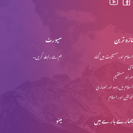
ابنِ آدم کی دوبارہ آمد اور آفات (حصہ 1)
تازہ ترین
سپورٹ
اسلام اور مسیحیت میں گناہ
ہم سے رابطہ کریں۔
ابنِ آدم کے دنو ں میں کیا ہوگا؟
ذمی
صراط مستقیم
نفالیم کے بارے میں وضاحت
اسلام میں یہود اور نصاریٰ
خواتین اور اسلام
نوح کے ایام: جبار نے کیا کیا کیا؟
ہمارے بارے میں
مینو