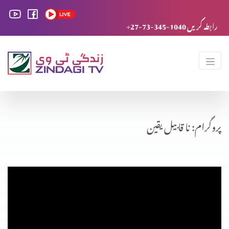
+27-73-345-1040 رابطہ کریں
پروگرام: نا قابیل یقین