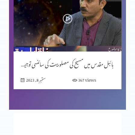
جانداروں کی ابتدائی غزائی اجناس پر بائبل اور سائنس کا موازانہ
(حصہ 2)
جانداروں کی ابتدائی غزائی اجناس پر بائبل اور سائنس کا مواذنہ
بائبل مقدس میں مسیح کی مصلوبیت کی سائنسی توجیہات (حصہ 1)
قیامت المسیح کی مخالفت میں نظریات (حصہ 2)
views
367
ستمبر 8, 2023
قیامت المسیح کی مخالفت میں نظریات (حصہ 1)
مخالفِ مسیح کے ظہور کی علامات (حصہ 3)