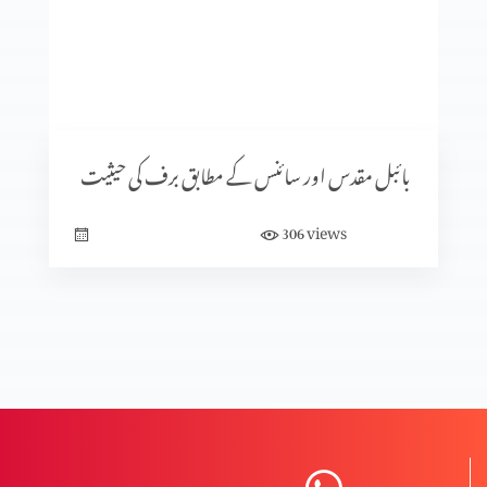
دہریت کے پھلاؤ کے طریقہ کار اور بچاؤ کے طریقہ کار
المسیح کی صلیبی موت پر اعتراضات اور اُنکے جوابات
بائبل مقدس اور سائنس کے مطابق برف کی حیثیت
views
306
دہرت کی بنیاد اور اثرات؟
دہریت کیا ہے؟
مخالفِ مسیح کے ظہور کی علامات (حصہ 3)