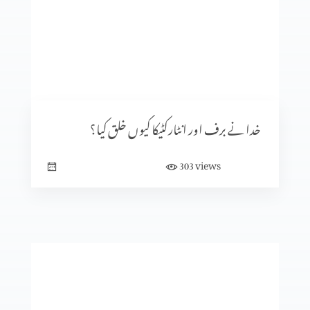
مخالفِ مسیح کے ظہور کی علامات (حصہ 2)
یہودیوں میں سے مخالفِ مسیح
خدا نے برف اور انٹارکٹیکا کیوں خلق کیا؟
views
303
روم اور پاپائیت کا آغاز (حصہ 2)
روم اور پاپائیت کا آغاز