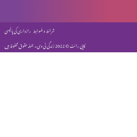
مسیح میں آزادی
شرائط و ضوابط
رازداری کی پالیسی
کاپی رائٹ © 2022 زندگی ٹی وی۔ جملہ حقوق محفوظ ہیں
شک
متبادل راستے
حوصلہ شکنی
شاہی ضیافت