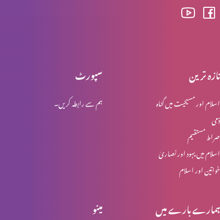
یسوع روحانی آندھا پن دور کرتا ہے
تازہ ترین
سپورٹ
یسوع رہائی بخشتا ہے
اسلام اور مسیحیت میں گناہ
ہم سے رابطہ کریں۔
ذمی
ایک دوسرے کا بوج اٹھایُں
صراط مستقیم
اسلام میں یہود اور نصاریٰ
خواتین اور اسلام
روح کی قوت پر بھروسہ کریں
ہمارے بارے میں
مینو