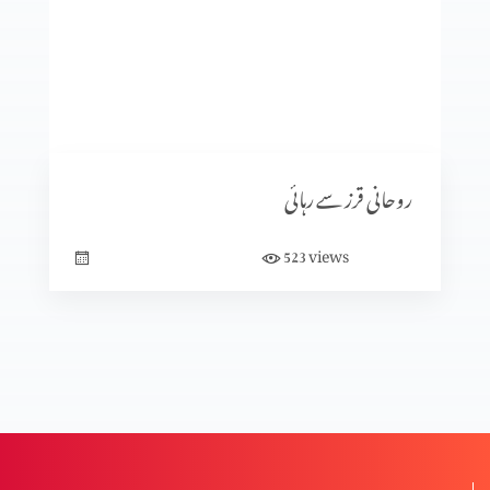
یسوع دروازہ ہے
اپنی سمت یسوع کی طرف بدلو
روحانی قرز سے رہائی
یسوع زندگی کی روٹی ہے
views
523
برائی کی جڑ کیا ہے؟
کیا خدا بُرائی کی اِجازت دیتا ہے؟