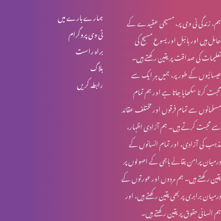
گناہوں کا اقرار کرنا
ہمارے بارے میں
ہم، زندگی ٹی وی پر، مسیحی عقیدے کے
ٹی وی پروگرام
حامل ہیں اور بائبل اور یسوع مسیح کی
براہ راست
تعلیمات کی صداقت پر یقین رکھتے ہیں۔
مسیح میں ایمان کے وسیلے نجات
بلاگ
عیسائیوں کے طور پر، ہمیں ہر ایک سے
رابطہ کریں
محبت کرنا سکھایا جاتا ہے اور ہم تمام
جسمانی خواحیشات
مسلمانوں سے تمام فرقوں اور مختلف عقائد
سے محبت کرتے ہیں۔ ہم آزادی اظہار،
مذہب کی آزادی، اور تمام انسانوں کے
ہمیشہ آزمایش کے لیے تیار رہیں
درمیان پرامن بقائے باہمی کے اصولوں پر
یقین رکھتے ہیں۔ ہم مردوں اور عورتوں کے
درمیان برابری پر بھی یقین رکھتے ہیں، اور
خدا کی خوشنودی
ہم انسانی حقوق پر یقین رکھتے ہیں۔