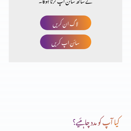
کے ساتھ سائن اپ کرنا ہوگا۔
یسوع واحد نجات دہندہ ہے
لاگ ان کریں
سائن اپ کریں
یسوع آسمان سے کیوں آیا
یسوع کو جاننا،اس سے محبت کرنے کے لیے (حصہ 5)
یسوع کو جاننا،اس سے محبت کرنے کے لیے (حصہ 4)
کیا آپ کو مدد چاہئیے؟
یسوع کو جاننا،اس سے محبت کرنے کے لیے (حصہ 3)