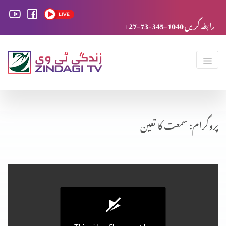
+27-73-345-1040 رابطہ کریں
پروگرام: سمعت کا تعین