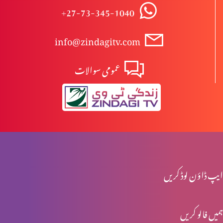
+27-73-345-1040
حوصلہ شکنی سے نہ گھبرائیں
info@zindagitv.com
عمومی سوالات
خدا توبہ کے وسیلے معاف کرتا ہے
اپنی روش پر غور کرو
ہمارا درست انتخاب
ایپ ڈاؤن لوڈ کریں
ہمیں فالو کریں
فردوس میں کون جائے گا؟