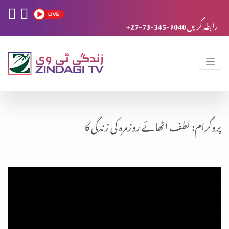
+27-73-345-1040 رابطہ کریں
پروگرام: لطف اٹھائے روزمرہ کی زندگی کا