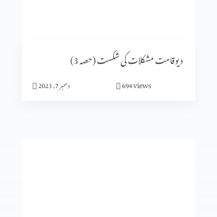
اُس پر دھیان دیں جو بہترین خوشی دے (2-6)
دیوقامت مشکلات کی شکست (حصہ 3)
views
694
دسمبر 7, 2023
میں جلدی میں مگر خدا نہیں
جنت میرا گھر
گلتیوں (حصہ 4)