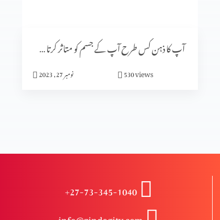
گلتیوں (حصہ 3)
آپ کا ذہن کس طرح آپ کے جسم کو متاثر کرتا ہے (پارٹ 2)
گلتیوں (حصہ 2)
views
530
نومبر 27, 2023
گلتیوں (حصہ 1)
درد سے پاک راستے کے خطرات (2-2)
+27-73-345-1040
درد سے پاک راستے کے خطرات (1-2)
info@zindagitv.com