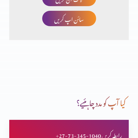
سائن اپ کریں
اعتماد کا امتحان
غیر حقیقی توَقّعَات پر مایوس ہونا (حصہ 2)
غیر حقیقی توَقّعَات پر مایوس ہونا (حصہ 1)
کیا آپ کو مدد چاہئیے؟
صحیح یا غلط ذہنیت (حصہ 2)
+27-73-345-1040 رابطہ کریں