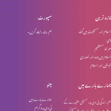
تازہ ترین
سپورٹ
پیش رفت کی کن٘جیاں (2-2)
اسلام اور مسیحیت میں گناہ
ہم سے رابطہ کریں۔
ذمی
پیش رفت کی کن٘جیاں(1-2)
صراط مستقیم
اسلام میں یہود اور نصاریٰ
خواتین اور اسلام
شکایات مت کریں (حصہ 1)
ہمارے بارے میں
مینو
وقت ضائع کرنےکے طریقے
ہمارے بارے میں
ہم، زندگی ٹی وی پر، مسیحی عقیدے کے
ٹی وی پروگرام
حامل ہیں اور بائبل اور یسوع مسیح کی