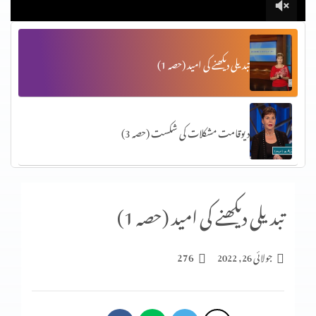
تبدیلی دیکھنے کی امید (حصہ 1)
دیوقامت مشکلات کی شکست (حصہ 3)
آپ کا ذہن کس طرح آپ کے جسم کو متاثر کرتا ہے (پارٹ 2)
تبدیلی دیکھنے کی امید (حصہ 1)
276
جولائی 26, 2022
حدیں مقرَّرکرنا (3-2)