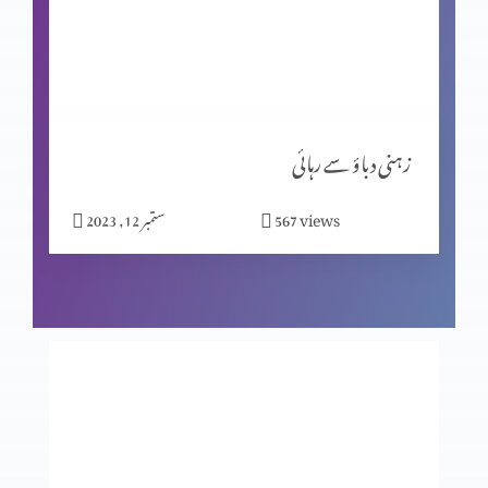
کیا جِنات نے ہیکل تعمیر کی؟ پارٹ 2
مسیحیت اور شاگردیت پارٹ 2
زہنی دباؤ سے رہائی
views
567
ستمبر 12, 2023
نیا سال کیوں مناتے ہیں؟
بے خوف قیادت
عدالت کے تخت پر کون؟ حصہ 2