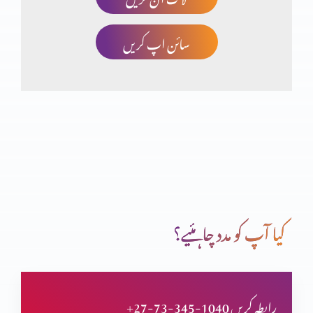
سائن اپ کریں
صلیب پر کفارہ
انبیاء و بزرگ – یوُایل نبی
تبدیلی کیسے؟ کیوں
کیا آپ کو مدد چاہئیے؟
انبیاء و بزرگ – الیشع نبی
+27-73-345-1040 رابطہ کریں