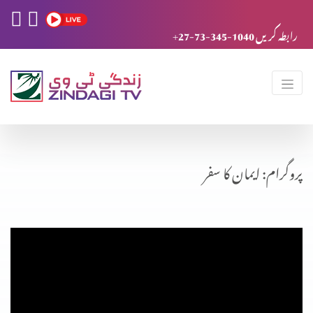
+27-73-345-1040 رابطہ کریں
پروگرام: ایمان کا سفر