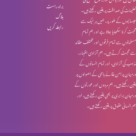
براہ راست
تعلیمات کی صداقت پر یقین رکھتے ہیں۔
انبیا ء و بزرگ – ابراہام
بلاگ
عیسائیوں کے طور پر، ہمیں ہر ایک سے
رابطہ کریں
محبت کرنا سکھایا جاتا ہے اور ہم تمام
انبیاء و بزرگ – حنوک اور نوح
مسلمانوں سے تمام فرقوں اور مختلف عقائد
سے محبت کرتے ہیں۔ ہم آزادی اظہار،
مذہب کی آزادی، اور تمام انسانوں کے
انبیاء و بزرگ – آدم اور حنوک
درمیان پرامن بقائے باہمی کے اصولوں پر
یقین رکھتے ہیں۔ ہم مردوں اور عورتوں کے
درمیان برابری پر بھی یقین رکھتے ہیں، اور
آخری جنگ – کیا تیاری ہو رہی ہے؟
ہم انسانی حقوق پر یقین رکھتے ہیں۔
مسیحیت اور سوالات؟