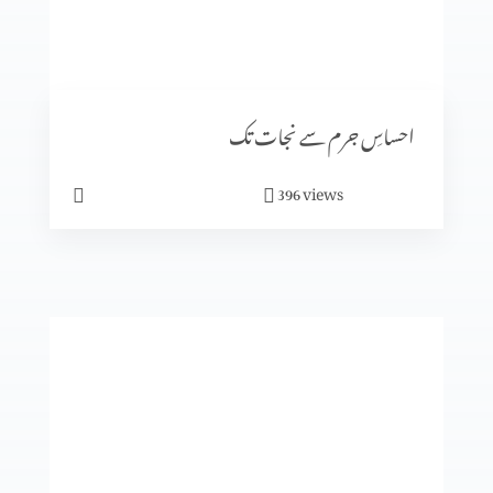
رویئے
احساسِ جرم سے نجات تک
views
396
ایمان میں کیسے آگے بڑھیں؟
تجسم المسیح
انبیا ء و بزرگ۔ زکریاہ