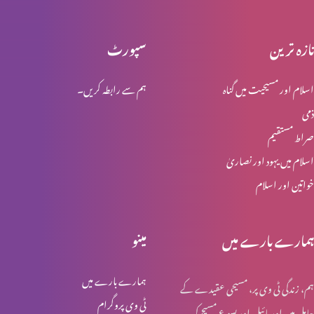
تازہ ترین
سپورٹ
انبیاء و بزرگ – موسیٰ
اسلام اور مسیحیت میں گناہ
ہم سے رابطہ کریں۔
ذمی
انبیا ء و بزرگ ۔ ایوب
صراط مستقیم
اسلام میں یہود اور نصاریٰ
خواتین اور اسلام
انبیا ء و بزرگ – یوسف
ہمارے بارے میں
مینو
انبیا ء و بزرگ – یعقوب
ہمارے بارے میں
ہم، زندگی ٹی وی پر، مسیحی عقیدے کے
ٹی وی پروگرام
حامل ہیں اور بائبل اور یسوع مسیح کی