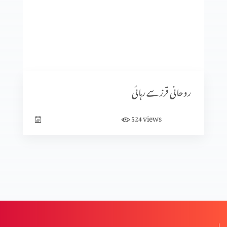
یسوع دروازہ ہے
اپنی سمت یسوع کی طرف بدلو
روحانی قرز سے رہائی
یسوع زندگی کی روٹی ہے
views
524
برائی کی جڑ کیا ہے؟
کیا خدا بُرائی کی اِجازت دیتا ہے؟