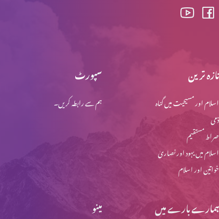
یسوع روحانی آندھا پن دور کرتا ہے
تازہ ترین
سپورٹ
یسوع رہائی بخشتا ہے
اسلام اور مسیحیت میں گناہ
ہم سے رابطہ کریں۔
ذمی
ایک دوسرے کا بوج اٹھایُں
صراط مستقیم
اسلام میں یہود اور نصاریٰ
خواتین اور اسلام
روح کی قوت پر بھروسہ کریں
ہمارے بارے میں
مینو