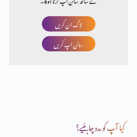
کے ساتھ سائن اپ کرنا ہوگا۔
یسوع واحد نجات دہندہ ہے
لاگ ان کریں
سائن اپ کریں
یسوع آسمان سے کیوں آیا
یسوع کو جاننا،اس سے محبت کرنے کے لیے (حصہ 5)
یسوع کو جاننا،اس سے محبت کرنے کے لیے (حصہ 4)
کیا آپ کو مدد چاہئیے؟
یسوع کو جاننا،اس سے محبت کرنے کے لیے (حصہ 3)