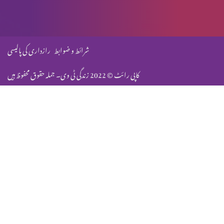
مسیح میں آزادی
شرائط و ضوابط
رازداری کی پالیسی
کاپی رائٹ © 2022 زندگی ٹی وی۔ جملہ حقوق محفوظ ہیں
شک
متبادل راستے
حوصلہ شکنی
شاہی ضیافت