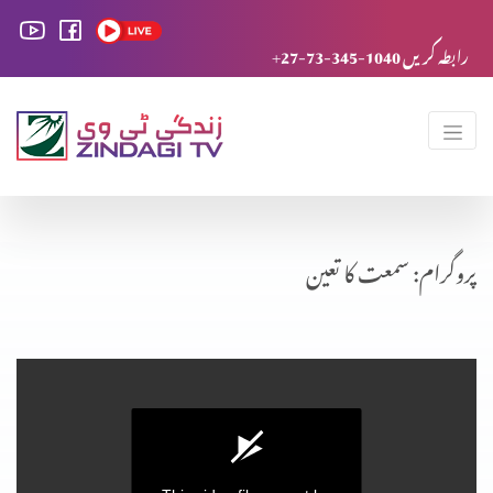
+27-73-345-1040 رابطہ کریں
پروگرام: سمعت کا تعین