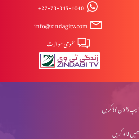
+27-73-345-1040
حوصلہ شکنی سے نہ گھبرائیں
info@zindagitv.com
عمومی سوالات
خدا توبہ کے وسیلے معاف کرتا ہے
اپنی روش پر غور کرو
ہمارا درست انتخاب
ایپ ڈاؤن لوڈ کریں
ہمیں فالو کریں
فردوس میں کون جائے گا؟