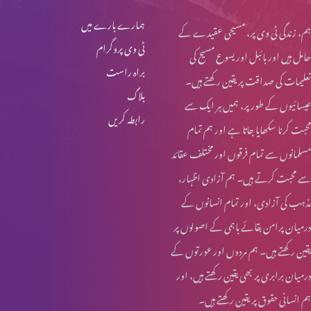
گناہوں کا اقرار کرنا
ہمارے بارے میں
ہم، زندگی ٹی وی پر، مسیحی عقیدے کے
ٹی وی پروگرام
حامل ہیں اور بائبل اور یسوع مسیح کی
براہ راست
تعلیمات کی صداقت پر یقین رکھتے ہیں۔
مسیح میں ایمان کے وسیلے نجات
بلاگ
عیسائیوں کے طور پر، ہمیں ہر ایک سے
رابطہ کریں
محبت کرنا سکھایا جاتا ہے اور ہم تمام
جسمانی خواحیشات
مسلمانوں سے تمام فرقوں اور مختلف عقائد
سے محبت کرتے ہیں۔ ہم آزادی اظہار،
مذہب کی آزادی، اور تمام انسانوں کے
ہمیشہ آزمایش کے لیے تیار رہیں
درمیان پرامن بقائے باہمی کے اصولوں پر
یقین رکھتے ہیں۔ ہم مردوں اور عورتوں کے
درمیان برابری پر بھی یقین رکھتے ہیں، اور
خدا کی خوشنودی
ہم انسانی حقوق پر یقین رکھتے ہیں۔