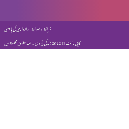
سب سے بڑا حکم
شرائط و ضوابط
رازداری کی پالیسی
کاپی رائٹ © 2022 زندگی ٹی وی۔ جملہ حقوق محفوظ ہیں
مرُدوں کی قیامت کے بارے میں سوال
جزیہ دینے کے بارے میں سوال
بنی اسرائیل کے خلاف فردِ جرم
مسیح کی عدالت، کاہینوں پر