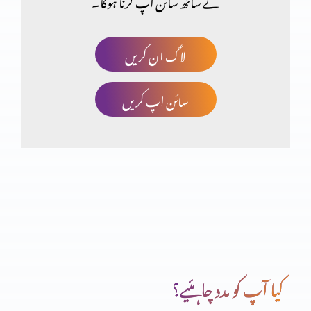
کے ساتھ سائن اپ کرنا ہوگا۔
پانچ ہزار کو کھانا کھلانا
لاگ ان کریں
سائن اپ کریں
شگردوں کی تربیت
بیماری اور موت پر یسوع کا اختیار
یسوع کا بدرحوں پر اختیار
کیا آپ کو مدد چاہئیے؟
یہ کون ہے؟