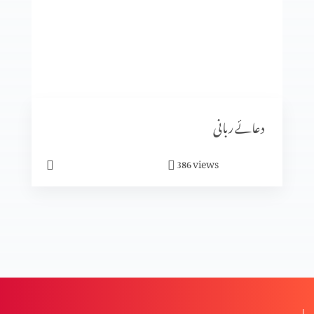
یسو ع اپنے آبائی گاوں میں
یسوع کی گلیلی خدمت کا آغاز
دعائے ربانی
کرسمس کیوں ہے؟
views
386
کرسمس کیا ہے؟
تجسم المسیح (حصہ 1)