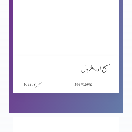
شاگردیت کا معیار (حصہ 2)
شاگردیت کا معیار (حصہ 1)
مبارکبادیاں اور افسوس
مسیح اور بعلزبول
views
396
ستمبر 8, 2023
شاگردوں کا چیناؤ
ابن آدم سبت کا مالک ہے