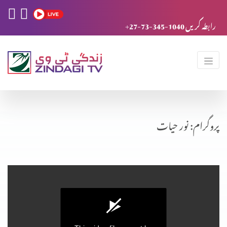
+27-73-345-1040 رابطہ کریں
پروگرام: نور حیات