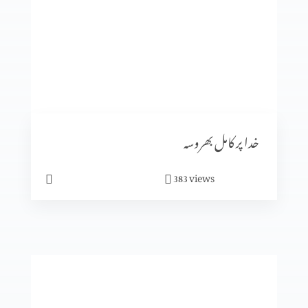
انجیل کا انوکھاپن
متّی کی بلاہٹ
خدا پر کامل بھروسہ
views
383
یسوع کی الوہیت کا ظاہر ہونا (حصہ 2)
یسوع کی الوہیت کا ظاہر ہونا (حصہ 1)