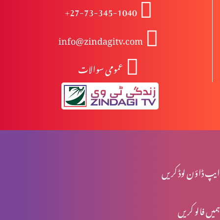
+27-73-345-1040
اختتام
info@zindagitv.com
عمومی سوالات
یسوع مسیح کا مرُدوں میں سے جی اٹھانا
یسوع کی موت اور تدفین
یسوع کا صلیب پر چڑہایا جانا
ایپ ڈاؤن لوڈ کریں
ہمیں فالو کریں
پلاتوس کی عدالت میں یسوع کی پیشی