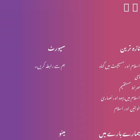
جنابِ پطرس رسول کا انکار
تازہ ترین
سپورٹ
یسوع مسیح کی گرفتاری اور عدالت
اسلام اور مسیحیت میں گناہ
ہم سے رابطہ کریں۔
ذمی
یسوع مسیح کا اپنی بیگناہی کا اعلان
صراط مستقیم
اسلام میں یہود اور نصاریٰ
خواتین اور اسلام
پطرس کے انکار کی پشینگوئی
ہمارے بارے میں
مینو