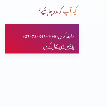
کیا آپ کو مدد چاہئیے؟
کرسمس اسپیشل
+27-73-345-1040 رابطہ کریں
مورس بکیلے فرعون کی ممی پر تحقیق کر کے مسلمان ہوگا
یا ہمیں ای میل کریں
مسیح یسوع کے بارے میں پیشن گوئیاں
تثلیث (حصہ 2)