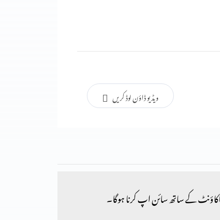
ویڈیو ڈاؤن لوڈ کریں
کاؤنٹ کے ساتھ سائن اپ کرنا ہوگا۔