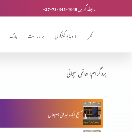
+27-73-345-1040 رابطہ کریں
گھر
ویڈیو کیٹیگری
براہ راست
بلاگ
پروگرام: حاتمی سچائی
مسیح ایک خیراتی ہسپتال