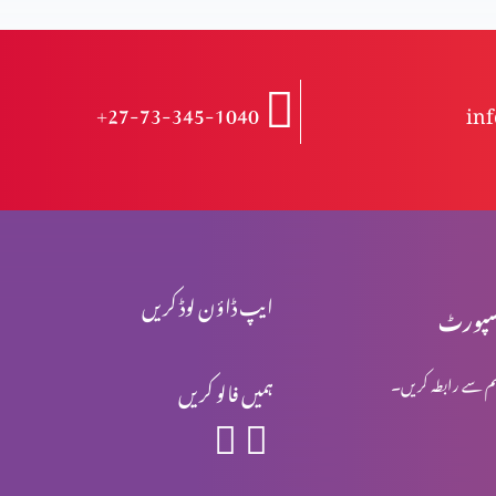
+27-73-345-1040
in
ایپ ڈاؤن لوڈ کریں
پورٹ
م سے رابطہ کریں۔
ہمیں فالو کریں