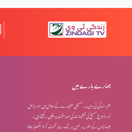
یسعیاہ کی کتاب 53 باب
مسیح کے دشوار فرمودات؟ (حصہ 2)
مسیح کے دشوار فرمودات؟ (حصہ 1)
ہمارے بارے میں
ہم، زندگی ٹی وی پر، مسیحی عقیدے کے حامل ہیں اور بائبل
کیا مسیح کے اقوال اپنی اصل شکل میں ہیں؟
اور یسوع مسیح کی تعلیمات کی صداقت پر یقین رکھتے ہیں۔
عیسائیوں کے طور پر، ہمیں ہر ایک سے محبت کرنا سکھایا جاتا