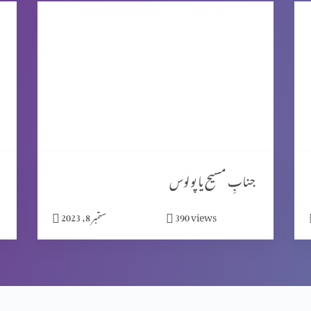
جنابِ مسیح یا پولوس
views
390
ستمبر 8, 2023