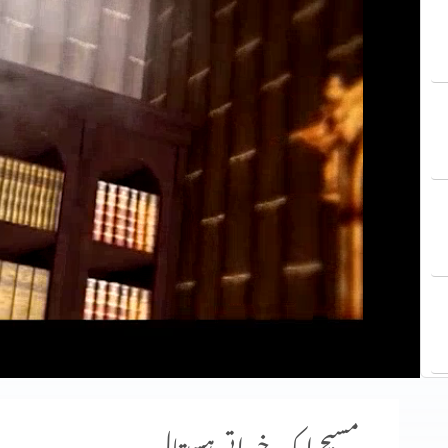
مسیح ایک خیراتی ہسپتال