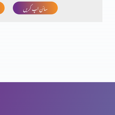
سائن اپ کریں