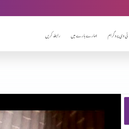
ٹی وی پروگرام
ہمارے بارے میں
رابطہ کریں