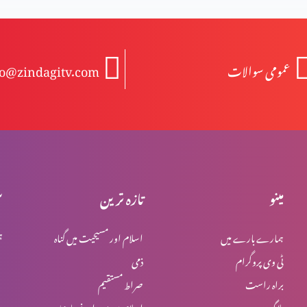
عمومی سوالات
fo@zindagitv.com
مینو
تازہ ترین
س
ہمارے بارے میں
اسلام اور مسیحیت میں گناہ
ہ
ٹی وی پروگرام
ذمی
براہ راست
صراط مستقیم
بلاگ
اسلام میں یہود اور نصاریٰ