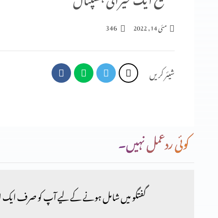
346
مئی 14, 2022
شیئر کریں
کوئی ردعمل نہیں۔
گفتگو میں شامل ہونے کے لیے آپ کو صرف ایک ا