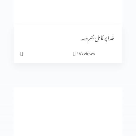
متّی کی بلاہٹ
خدا پر کامل بھروسہ
views
383
یسوع کی الوہیت کا ظاہر ہونا (حصہ 2)
یسوع کی الوہیت کا ظاہر ہونا (حصہ 1)
یسو ع اپنے آبائی گاوں میں