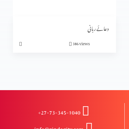
یسوع کی گلیلی خدمت کا آغاز
دعائے ربانی
کرسمس کیوں ہے؟
views
386
کرسمس کیا ہے؟
تجسم المسیح (حصہ 1)
+27-73-345-1040
اختتام
info@zindagitv.com