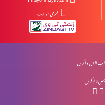
عمومی سوالات
یسوع مسیح کا مرُدوں میں سے جی اٹھانا
یسوع کی موت اور تدفین
یسوع کا صلیب پر چڑہایا جانا
ایپ ڈاؤن لوڈ کریں
ہمیں فالو کریں
پلاتوس کی عدالت میں یسوع کی پیشی
جنابِ پطرس رسول کا انکار