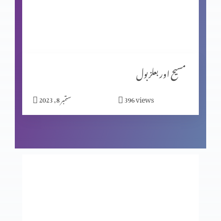
شاگردیت کا معیار (حصہ 1)
مبارکبادیاں اور افسوس
مسیح اور بعلزبول
views
396
ستمبر 8, 2023
شاگردوں کا چیناؤ
ابن آدم سبت کا مالک ہے
انجیل کا انوکھاپن