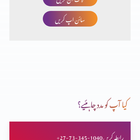
سائن اپ کریں
شگردوں کی تربیت
بیماری اور موت پر یسوع کا اختیار
یسوع کا بدرحوں پر اختیار
کیا آپ کو مدد چاہئیے؟
یہ کون ہے؟
+27-73-345-1040 رابطہ کریں