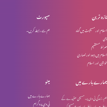
تازہ ترین
سپورٹ
یسوع مسیح کی گرفتاری اور عدالت
اسلام اور مسیحیت میں گناہ
ہم سے رابطہ کریں۔
ذمی
یسوع مسیح کا اپنی بیگناہی کا اعلان
صراط مستقیم
اسلام میں یہود اور نصاریٰ
خواتین اور اسلام
پطرس کے انکار کی پشینگوئی
ہمارے بارے میں
مینو
عشاےؑ ربانی
ہمارے بارے میں
ہم، زندگی ٹی وی پر، مسیحی عقیدے کے
ٹی وی پروگرام
حامل ہیں اور بائبل اور یسوع مسیح کی