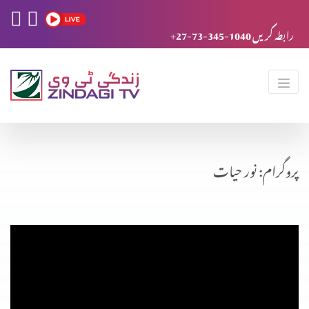
+27-73-345-1040 رابطہ کریں
پروگرام: نور حیات