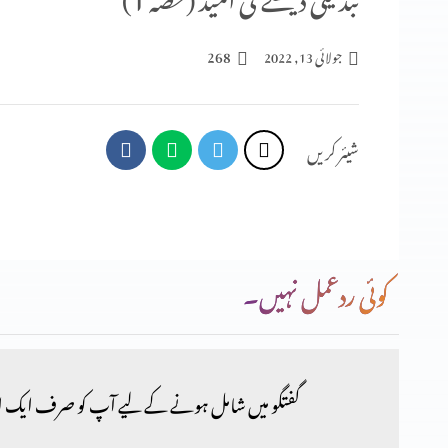
268
جولائی 13, 2022
شیئر کریں
کوئی ردعمل نہیں۔
گفتگو میں شامل ہونے کے لیے آپ کو صرف ایک ا