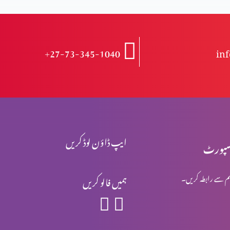
+27-73-345-1040
in
ایپ ڈاؤن لوڈ کریں
پورٹ
م سے رابطہ کریں۔
ہمیں فالو کریں