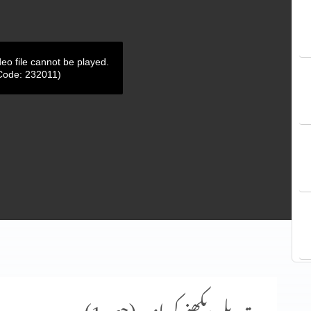
deo file cannot be played.
Code: 232011)
تبدیلی دیکھنے کی امید (حصہ 1)