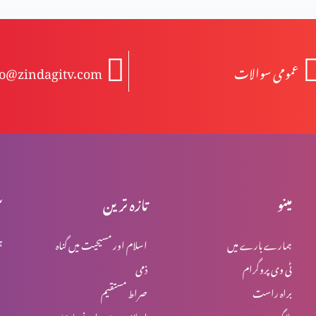
عمومی سوالات
fo@zindagitv.com
مینو
تازہ ترین
س
ہمارے بارے میں
اسلام اور مسیحیت میں گناہ
ہ
ٹی وی پروگرام
ذمی
براہ راست
صراط مستقیم
بلاگ
اسلام میں یہود اور نصاریٰ