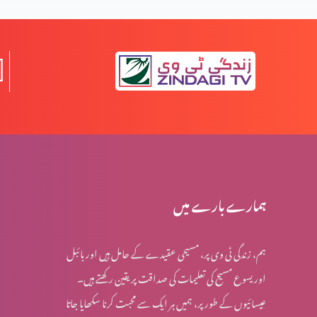
جلے لیکن تلخ نہیں ہوئے (2-2)
جلے لیکن تلخ نہیں ہوئے (1-1)
کسی بھی وقت پارکنگ نہیں ہو سکتی (1-1)
ہمارے بارے میں
ہم، زندگی ٹی وی پر، مسیحی عقیدے کے حامل ہیں اور بائبل
اُس پر دھیان دیں جو بہترین خوشی دے (2-6)
اور یسوع مسیح کی تعلیمات کی صداقت پر یقین رکھتے ہیں۔
عیسائیوں کے طور پر، ہمیں ہر ایک سے محبت کرنا سکھایا جاتا