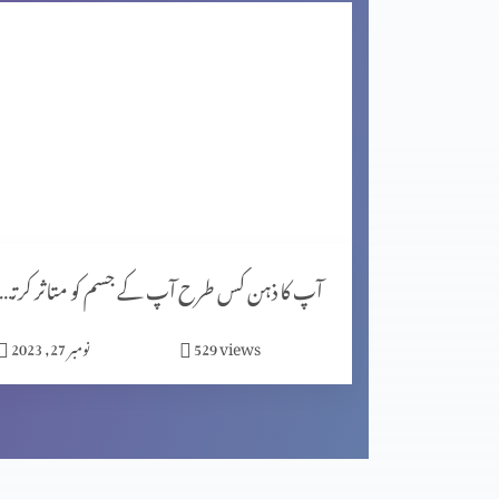
اگر کچھ خرب ہے تو خُدا اُسے ٹیک کر سکھتا ہے (2-1)
مصروف دنیا میں پھلدار زندگی گزارنا (2-2)
مصروف دنیا میں پھلدار زندگی گزارنا (1-1)
آپ کا ذہن کس طرح آپ کے جسم کو متاثر کرتا ہے (پار
views
529
نومبر 27, 2023
اپنے دُکھ کوضائع نہ کریں (2-2)
اپنے دُکھ کوضائع نہ کریں (1-2)