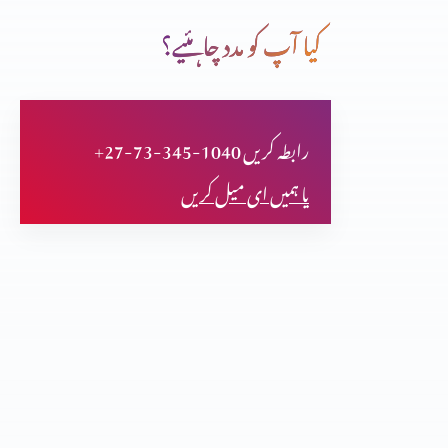
کیا آپ کو مدد چاہئیے؟
قوت کا درست استمال (حصہ 3)
+27-73-345-1040 رابطہ کریں
فلپیوں کا خط (حصہ 2)
یا ہمیں ای میل کریں
فلپیوں کا خط (حصہ 1)
اعتماد کا امتحان