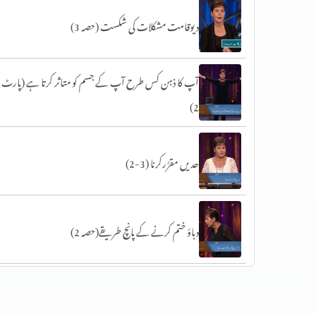
دیوقامت مشکلات کی شکست (حصہ 3)
آپ کا ذہن کس طرح آپ کے جسم کو متاثر کرتا ہے (پارٹ
2)
حدیں مقرَّرکرنا (3-2)
دباؤ ختم کرنے کے پانچ طریقے(حصہ 2)
سات عام خوف (حصہ 1)