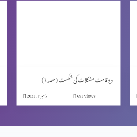
ٹ 2)
دیوقامت مشکلات کی شکست (حصہ 3)
views
693
دسمبر 7, 2023