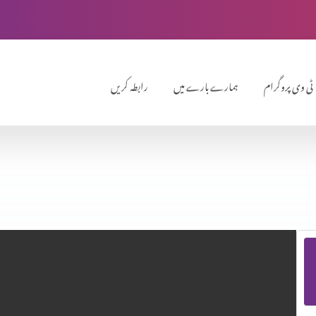
ٹی وی پروگرام
ہمارے بارے میں
رابطہ کریں