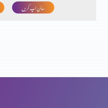
سائن اپ کریں