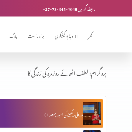
+27-73-345-1040 رابطہ کریں
گھر
ویڈیو کیٹیگری
براہ راست
بلاگ
پروگرام: لطف اٹھائے روزمرہ کی زندگی کا
تبدیلی دیکھنے کی امید (حصہ 1)