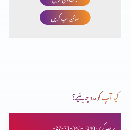
سائن اپ کریں
صلیب پر کفارہ
انبیاء و بزرگ – یوُایل نبی
تبدیلی کیسے؟ کیوں
کیا آپ کو مدد چاہئیے؟
انبیاء و بزرگ – الیشع نبی
+27-73-345-1040 رابطہ کریں