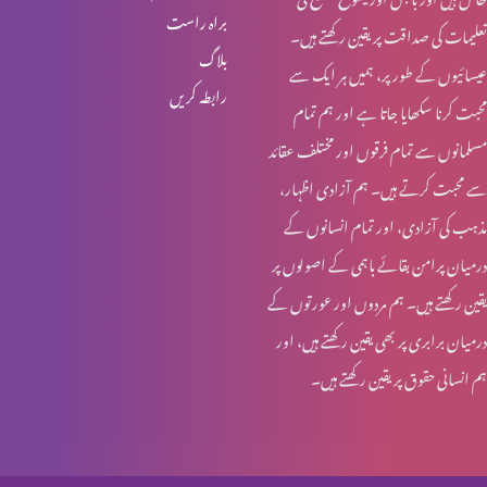
براہ راست
تعلیمات کی صداقت پر یقین رکھتے ہیں۔
انبیا ء و بزرگ – ابراہام
بلاگ
عیسائیوں کے طور پر، ہمیں ہر ایک سے
رابطہ کریں
محبت کرنا سکھایا جاتا ہے اور ہم تمام
انبیاء و بزرگ – حنوک اور نوح
مسلمانوں سے تمام فرقوں اور مختلف عقائد
سے محبت کرتے ہیں۔ ہم آزادی اظہار،
مذہب کی آزادی، اور تمام انسانوں کے
انبیاء و بزرگ – آدم اور حنوک
درمیان پرامن بقائے باہمی کے اصولوں پر
یقین رکھتے ہیں۔ ہم مردوں اور عورتوں کے
درمیان برابری پر بھی یقین رکھتے ہیں، اور
آخری جنگ – کیا تیاری ہو رہی ہے؟
ہم انسانی حقوق پر یقین رکھتے ہیں۔
مسیحیت اور سوالات؟