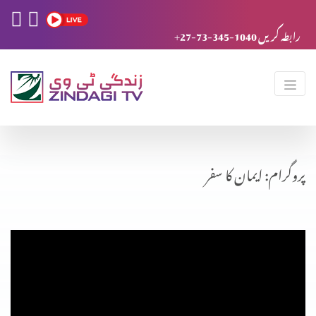
+27-73-345-1040 رابطہ کریں
پروگرام: ایمان کا سفر