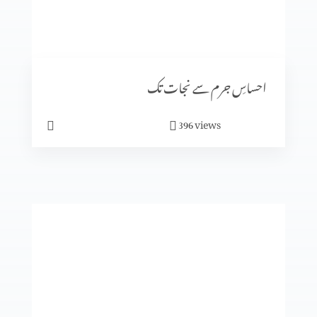
رویئے
احساسِ جرم سے نجات تک
views
396
ایمان میں کیسے آگے بڑھیں؟
تجسم المسیح
انبیا ء و بزرگ۔ زکریاہ