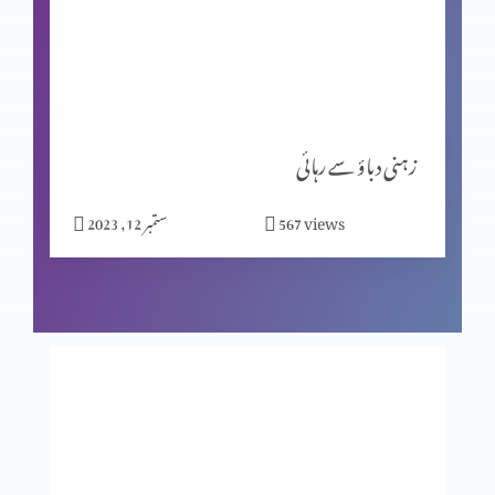
کیا جِنات نے ہیکل تعمیر کی؟ پارٹ 2
مسیحیت اور شاگردیت پارٹ 2
زہنی دباؤ سے رہائی
views
567
ستمبر 12, 2023
نیا سال کیوں مناتے ہیں؟
بے خوف قیادت
عدالت کے تخت پر کون؟ حصہ 2