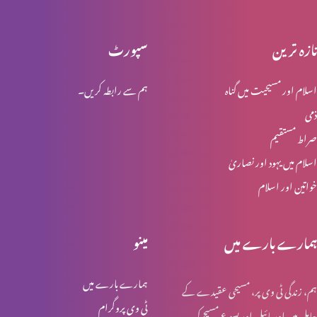
تازہ ترین
سپورٹ
انبیاء و بزرگ – موسیٰ
اسلام اور مسیحیت میں گناہ
ہم سے رابطہ کریں۔
ذمی
انبیا ء و بزرگ ۔ ایوب
صراط مستقیم
اسلام میں یہود اور نصاریٰ
خواتین اور اسلام
انبیا ء و بزرگ – یوسف
ہمارے بارے میں
مینو
انبیا ء و بزرگ – یعقوب
ہمارے بارے میں
ہم، زندگی ٹی وی پر، مسیحی عقیدے کے
ٹی وی پروگرام
حامل ہیں اور بائبل اور یسوع مسیح کی